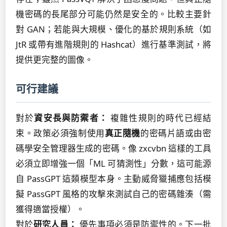
機密碼的長尾部分可能仍然是安全的。比較主要針
對 GAN；若能與大規模、優化的基於規則系統（如
JtR 或帶有進階規則的 Hashcat）進行基準測試，將
提供更完整的圖像。
可行建議
對於
資安長與防禦者：
複雜性規則的時代已經結
束。政策必須強制使用
真正隨機
的密碼片語或由密
碼學安全管理器生成的密碼。像 zxcvbn 這樣的工具
必須立即增強一個「ML 可猜測性」分數，這可能源
自 PassGPT 這類模型本身。主動威脅獵捕應包括模
擬 PassGPT 風格的攻擊來測試自己的密碼雜湊（需
獲得適當授權）。
對於
研究人員：
優先事項必須是防禦性的。下一批