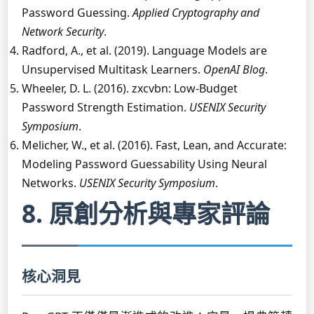
Password Guessing.
Applied Cryptography and
Network Security
.
Radford, A., et al. (2019). Language Models are
Unsupervised Multitask Learners.
OpenAI Blog
.
Wheeler, D. L. (2016). zxcvbn: Low-Budget
Password Strength Estimation.
USENIX Security
Symposium
.
Melicher, W., et al. (2016). Fast, Lean, and Accurate:
Modeling Password Guessability Using Neural
Networks.
USENIX Security Symposium
.
8. 原創分析與專家評論
核心洞見