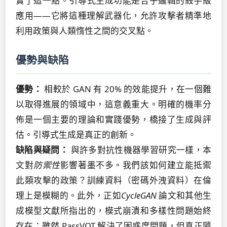
實了這一點。引導式生成功能是合乎邏輯的殺手級
應用——它將這種理解武器化，允許攻擊者精準地
利用政策與人類惰性之間的交叉點。
優勢與缺陷
優勢：
相較於 GAN 有 20% 的效能提升，在一個難
以取得進展的領域中，這意義重大。明確的機率分
佈是一個主要的理論和實踐優勢，橋接了生成與評
估。引導式生成是真正的創新。
缺陷與疑問：
與許多對抗性機器學習研究一樣，本
文對
防禦性
影響著墨不多。我們該如何建立能抵禦
此類攻擊的政策？訓練資料（密碼外洩資料）在倫
理上是模糊的。此外，正如
CycleGAN
論文和其他生
成模型文獻所指出的，模式崩潰和多樣性問題始終
存在；雖然 PassVQT 解決了困惑度問題，但真正隨