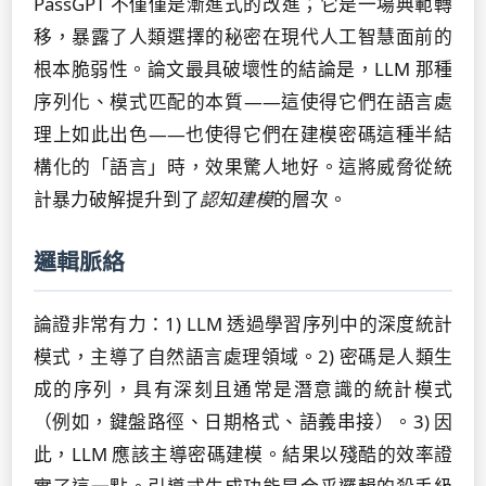
PassGPT 不僅僅是漸進式的改進；它是一場典範轉
移，暴露了人類選擇的秘密在現代人工智慧面前的
根本脆弱性。論文最具破壞性的結論是，LLM 那種
序列化、模式匹配的本質——這使得它們在語言處
理上如此出色——也使得它們在建模密碼這種半結
構化的「語言」時，效果驚人地好。這將威脅從統
計暴力破解提升到了
認知建模
的層次。
邏輯脈絡
論證非常有力：1) LLM 透過學習序列中的深度統計
模式，主導了自然語言處理領域。2) 密碼是人類生
成的序列，具有深刻且通常是潛意識的統計模式
（例如，鍵盤路徑、日期格式、語義串接）。3) 因
此，LLM 應該主導密碼建模。結果以殘酷的效率證