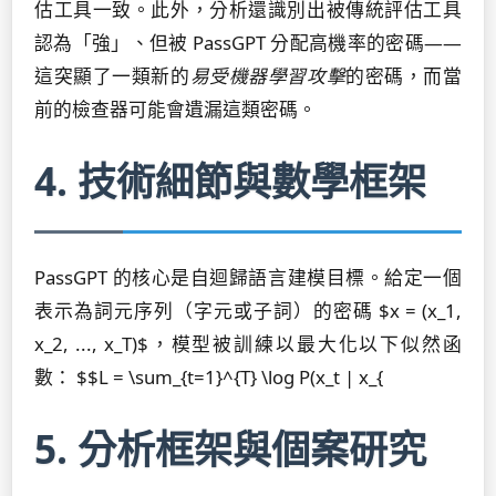
估工具一致。此外，分析還識別出被傳統評估工具
認為「強」、但被 PassGPT 分配高機率的密碼——
這突顯了一類新的
易受機器學習攻擊
的密碼，而當
前的檢查器可能會遺漏這類密碼。
4. 技術細節與數學框架
PassGPT 的核心是自迴歸語言建模目標。給定一個
表示為詞元序列（字元或子詞）的密碼 $x = (x_1,
x_2, ..., x_T)$，模型被訓練以最大化以下似然函
數： $$L = \sum_{t=1}^{T} \log P(x_t | x_{
5. 分析框架與個案研究