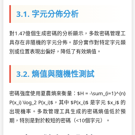
3.1. 字元分佈分析
對1.47億個生成密碼的分析顯示，多款密碼管理工
具存在非隨機的字元分佈。部分實作對特定字元類
別或位置表現出偏好，降低了有效熵值。
3.2. 熵值與隨機性測試
密碼強度使用夏農熵來衡量：$H = -\sum_{i=1}^{n}
P(x_i) \log_2 P(x_i)$，其中 $P(x_i)$ 是字元 $x_i$ 的
出現機率。多款管理工具生成的密碼熵值低於預
期，特別是對於較短的密碼（<10個字元）。