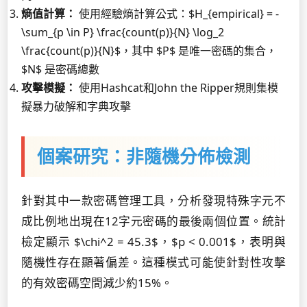
熵值計算：
使用經驗熵計算公式：$H_{empirical} = -
\sum_{p \in P} \frac{count(p)}{N} \log_2
\frac{count(p)}{N}$，其中 $P$ 是唯一密碼的集合，
$N$ 是密碼總數
攻擊模擬：
使用Hashcat和John the Ripper規則集模
擬暴力破解和字典攻擊
個案研究：非隨機分佈檢測
針對其中一款密碼管理工具，分析發現特殊字元不
成比例地出現在12字元密碼的最後兩個位置。統計
檢定顯示 $\chi^2 = 45.3$，$p < 0.001$，表明與
隨機性存在顯著偏差。這種模式可能使針對性攻擊
的有效密碼空間減少約15%。