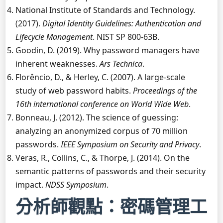
National Institute of Standards and Technology.
(2017).
Digital Identity Guidelines: Authentication and
Lifecycle Management
. NIST SP 800-63B.
Goodin, D. (2019). Why password managers have
inherent weaknesses.
Ars Technica
.
Florêncio, D., & Herley, C. (2007). A large-scale
study of web password habits.
Proceedings of the
16th international conference on World Wide Web
.
Bonneau, J. (2012). The science of guessing:
analyzing an anonymized corpus of 70 million
passwords.
IEEE Symposium on Security and Privacy
.
Veras, R., Collins, C., & Thorpe, J. (2014). On the
semantic patterns of passwords and their security
impact.
NDSS Symposium
.
分析師觀點：密碼管理工