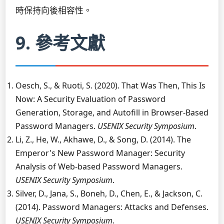
時保持向後相容性。
9. 參考文獻
Oesch, S., & Ruoti, S. (2020). That Was Then, This Is
Now: A Security Evaluation of Password
Generation, Storage, and Autofill in Browser-Based
Password Managers.
USENIX Security Symposium
.
Li, Z., He, W., Akhawe, D., & Song, D. (2014). The
Emperor's New Password Manager: Security
Analysis of Web-based Password Managers.
USENIX Security Symposium
.
Silver, D., Jana, S., Boneh, D., Chen, E., & Jackson, C.
(2014). Password Managers: Attacks and Defenses.
USENIX Security Symposium
.