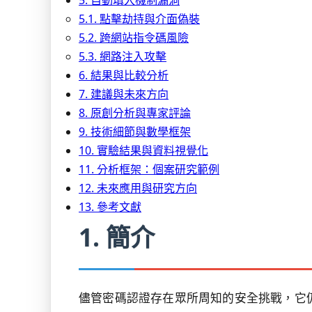
5. 自動填入機制漏洞
5.1. 點擊劫持與介面偽裝
5.2. 跨網站指令碼風險
5.3. 網路注入攻擊
6. 結果與比較分析
7. 建議與未來方向
8. 原創分析與專家評論
9. 技術細節與數學框架
10. 實驗結果與資料視覺化
11. 分析框架：個案研究範例
12. 未來應用與研究方向
13. 參考文獻
1. 簡介
儘管密碼認證存在眾所周知的安全挑戰，它