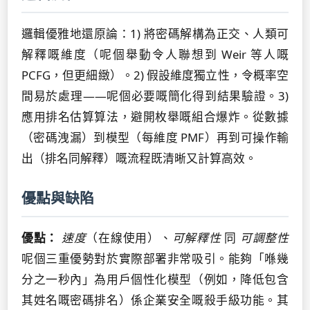
邏輯優雅地還原論：1) 將密碼解構為正交、人類可
解釋嘅維度（呢個舉動令人聯想到 Weir 等人嘅
PCFG，但更細緻）。2) 假設維度獨立性，令概率空
間易於處理——呢個必要嘅簡化得到結果驗證。3)
應用排名估算算法，避開枚舉嘅組合爆炸。從數據
（密碼洩漏）到模型（每維度 PMF）再到可操作輸
出（排名同解釋）嘅流程既清晰又計算高效。
優點與缺陷
優點：
速度
（在線使用）、
可解釋性
同
可調整性
呢個三重優勢對於實際部署非常吸引。能夠「喺幾
分之一秒內」為用戶個性化模型（例如，降低包含
其姓名嘅密碼排名）係企業安全嘅殺手級功能。其