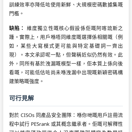
訓練效率亦降低咗使用新鮮、大規模密碼數據集嘅
門檻。
缺陷：
維度獨立性嘅核心假設係佢嘅阿喀琉斯之
踵。實際上，用戶喺唔同維度嘅選擇係相關嘅（例
如，某些大寫模式更可能與特定基礎詞一齊出
現）。本文承認呢一點，但聲稱近似仍然有效。此
外，同所有基於洩漏嘅模型一樣，佢本質上係向後
看嘅，可能低估咗尚未喺洩漏中出現嘅新穎密碼構
建策略嘅強度。
可行見解
對於 CISOs 同產品安全團隊：喺你哋嘅用戶註冊流
程中試行 PESrank 或其概念繼承者。佢嘅可解釋性