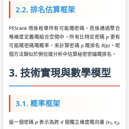
2.2. 排名估算框架
PESrank 唔係枚舉所有可能嘅密碼，而係通過聚合
喺維度定義嘅組合空間中，所有比特定密碼
p
更有
可能嘅密碼嘅概率，來計算密碼
p
嘅排名
R(p)
。呢
個方法類似於側信道分析中估算秘密密鑰嘅排名。
3. 技術實現與數學模型
3.1. 概率框架
設一個密碼
p
表示為跨
d
個獨立維度嘅向量
(x
, x
,
1
2