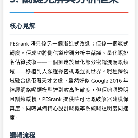
核心見解
PESrank 唔只係另一個漸進式改進；佢係一個範式
轉變。佢成功將側信道密碼分析中嚴謹、量化嘅排
名估算技術——一個痴迷於量化部分密鑰洩漏嘅領
域——移植到人類選擇密碼嘅混亂世界。呢種跨領
域融合係佢嘅天才之處。雖然好似 Google 2016 年
神經網絡呢類模型達到咗高準確度，但佢哋唔透明
且訓練緩慢。PESrank 提供咗可比嘅破解器建模保
真度，同時具備精心設計嘅概率系統嘅透明度同速
度。
邏輯流程