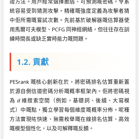
證方法。用戶經常選擇脆弱、可預測嘅密碼，令系
統容易受到猜測攻擊。精確嘅強度定義為攻擊者猜
中佢所需嘅嘗試次數。先前基於破解器嘅估算器使
用馬爾可夫模型、PCFG 同神經網絡，但往往存在訓
練時間長或缺乏實時能力嘅問題。
1.2. 貢獻
PESrank 嘅核心創新在於，將密碼排名估算重新置
於源自側信道密碼分析嘅概率框架內。佢將密碼視
為
d
維搜索空間（例如，基礎詞、後綴、大寫模
式）中嘅點，獨立學習每個維度嘅概率分佈。呢種
方法實現咗快速、無需枚舉嘅在線排名估算、高效
嘅模型個性化，以及可解釋嘅反饋。