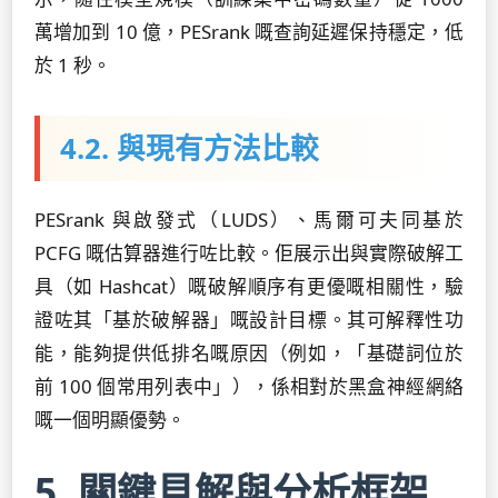
萬增加到 10 億，PESrank 嘅查詢延遲保持穩定，低
於 1 秒。
4.2. 與現有方法比較
PESrank 與啟發式（LUDS）、馬爾可夫同基於
PCFG 嘅估算器進行咗比較。佢展示出與實際破解工
具（如 Hashcat）嘅破解順序有更優嘅相關性，驗
證咗其「基於破解器」嘅設計目標。其可解釋性功
能，能夠提供低排名嘅原因（例如，「基礎詞位於
前 100 個常用列表中」），係相對於黑盒神經網絡
嘅一個明顯優勢。
5. 關鍵見解與分析框架