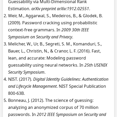
Guessability via Multi-Dimensional Rank
Estimation.
arXiv preprint arXiv:1912.02551
.
Weir, M., Aggarwal, S., Medeiros, B., & Glodek, B.
(2009). Password cracking using probabilistic
context-free grammars. In
2009 30th IEEE
Symposium on Security and Privacy
.
Melicher, W., Ur, B., Segreti, S. M., Komanduri, S.,
Bauer, L., Christin, N., & Cranor, L. F. (2016). Fast,
lean, and accurate: Modeling password
guessability using neural networks. In
25th USENIX
Security Symposium
.
NIST. (2017).
Digital Identity Guidelines: Authentication
and Lifecycle Management
. NIST Special Publication
800-63B.
Bonneau, J. (2012). The science of guessing:
analyzing an anonymized corpus of 70 million
passwords. In
2012 IEEE Symposium on Security and