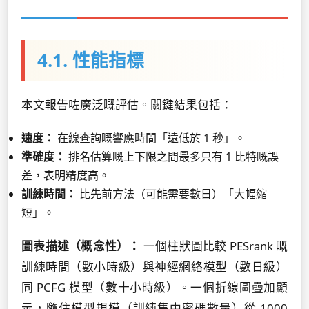
4.1. 性能指標
本文報告咗廣泛嘅評估。關鍵結果包括：
速度：
在線查詢嘅響應時間「遠低於 1 秒」。
準確度：
排名估算嘅上下限之間最多只有 1 比特嘅誤
差，表明精度高。
訓練時間：
比先前方法（可能需要數日）「大幅縮
短」。
圖表描述（概念性）：
一個柱狀圖比較 PESrank 嘅
訓練時間（數小時級）與神經網絡模型（數日級）
同 PCFG 模型（數十小時級）。一個折線圖疊加顯
示，隨住模型規模（訓練集中密碼數量）從 1000