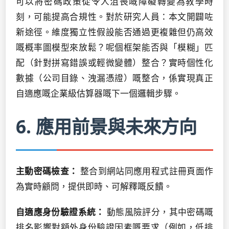
可以將密碼政策從令人沮喪嘅障礙轉變為教學時
刻，可能提高合規性。對於研究人員：本文開闢咗
新途徑。維度獨立性假設能否通過更複雜但仍高效
嘅概率圖模型來放鬆？呢個框架能否與「模糊」匹
配（針對拼寫錯誤或輕微變體）整合？實時個性化
數據（公司目錄、洩漏憑證）嘅整合，係實現真正
自適應嘅企業級估算器嘅下一個邏輯步驟。
6. 應用前景與未來方向
主動密碼檢查：
整合到網站同應用程式註冊頁面作
為實時顧問，提供即時、可解釋嘅反饋。
自適應身份驗證系統：
動態風險評分，其中密碼嘅
排名影響對額外身份驗證因素嘅要求（例如，低排