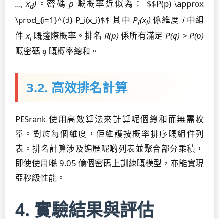
..., x
)
。密碼
p
嘅概率近似為： $$P(p) \approx
d
\prod_{i=1}^{d} P_i(x_i)$$ 其中
P
(x
)
係維度
i
中組
i
i
件
x
嘅邊際概率。排名
R(p)
係所有滿足
P(q) > P(p)
i
嘅密碼
q
嘅概率總和。
3.2. 高效排名計算
PESrank 使用高效算法來計算呢個總和而無需枚
舉。對於每個維度，佢維護按概率排序嘅組件列
表。排名計算涉及遍歷呢啲列表並聚合部分乘積，
即使使用喺 9.05 億個密碼上訓練嘅模型，亦能實現
亞秒級性能。
4. 實驗結果與評估