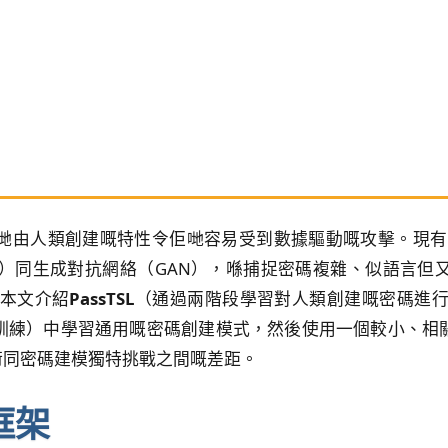
哋由人類創建嘅特性令佢哋容易受到數據驅動嘅攻擊。現有嘅
N）同生成對抗網絡（GAN），喺捕捉密碼複雜、似語言但
，本文介紹
PassTSL
（通過兩階段學習對人類創建嘅密碼進行建模）。
訓練）中學習通用嘅密碼創建模式，然後使用一個較小、相
術同密碼建模獨特挑戰之間嘅差距。
L框架