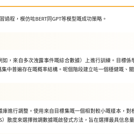
學習過程，模仿咗BERT同GPT等模型嘅成功策略。
例如，來自多次洩露事件嘅綜合數據）上進行訓練。目標係
$'）以及喺唔同密碼集中普遍存在嘅概率結構。呢個階段建立咗一個穩
據庫進行調整。使用來自目標集嘅一個相對較小嘅樣本，對
non（JS）散度來選擇微調數據嘅啟發式方法，旨在選擇最具信