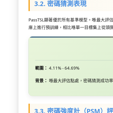
3.2. 密碼猜測表現
PassTSL顯著優於所有基準模型。喺最大
庫上進行預訓練，相比喺單一目標集上從頭
範圍：
4.11% - 64.69%
背景：
喺最大評估點處，密碼猜測成功
3.3. 密碼強度計（PSM）