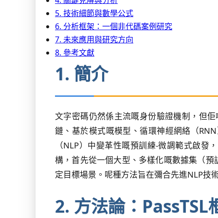
4. 關鍵見解與分析
5. 技術細節與數學公式
6. 分析框架：一個非代碼案例研究
7. 未來應用與研究方向
8. 參考文獻
1. 簡介
文字密碼仍然係主流嘅身份驗證機制，但佢
鏈、基於模式嘅模型、循環神經網絡（RN
（NLP）中變革性嘅預訓練-微調範式啟發
構，首先從一個大型、多樣化嘅數據集（預
定目標場景。呢種方法旨在彌合先進NLP技
2. 方法論：PassTS