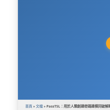
首頁
»
文檔
»
PassTSL：用於人類創建密碼建模同破