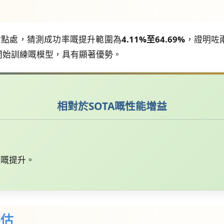
評估點處，猜測成功率嘅提升範圍為
4.11%至64.69%
，證明咗
開始訓練嘅模型，具有顯著優勢。
相對於SOTA嘅性能增益
率嘅提升。
評估