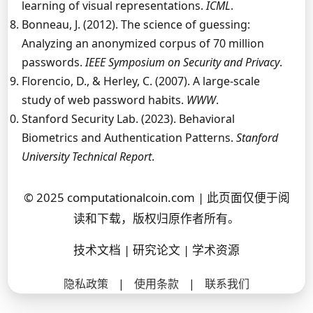
learning of visual representations.
ICML
.
Bonneau, J. (2012). The science of guessing:
Analyzing an anonymized corpus of 70 million
passwords.
IEEE Symposium on Security and Privacy
.
Florencio, D., & Herley, C. (2007). A large-scale
study of web password habits.
WWW
.
Stanford Security Lab. (2023). Behavioral
Biometrics and Authentication Patterns.
Stanford
University Technical Report
.
© 2025 computationalcoin.com | 此页面仅便于阅
读和下载，版权归原作者所有。
技术文档 | 研究论文 | 学术资源
隐私政策
|
使用条款
|
联系我们