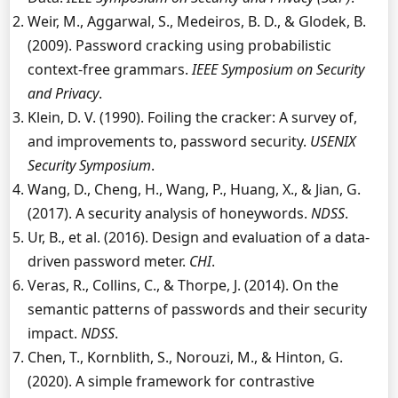
Weir, M., Aggarwal, S., Medeiros, B. D., & Glodek, B.
(2009). Password cracking using probabilistic
context-free grammars.
IEEE Symposium on Security
and Privacy
.
Klein, D. V. (1990). Foiling the cracker: A survey of,
and improvements to, password security.
USENIX
Security Symposium
.
Wang, D., Cheng, H., Wang, P., Huang, X., & Jian, G.
(2017). A security analysis of honeywords.
NDSS
.
Ur, B., et al. (2016). Design and evaluation of a data-
driven password meter.
CHI
.
Veras, R., Collins, C., & Thorpe, J. (2014). On the
semantic patterns of passwords and their security
impact.
NDSS
.
Chen, T., Kornblith, S., Norouzi, M., & Hinton, G.
(2020). A simple framework for contrastive