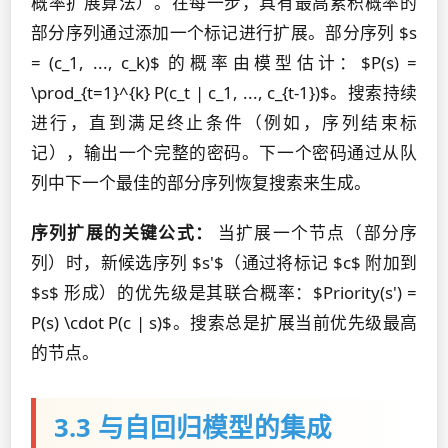
概率扩展算法）。在每一步，具有最高累积概率的
部分序列通过添加一个标记进行扩展。部分序列 $s
= (c_1, ..., c_k)$ 的概率由模型估计：$P(s) =
\prod_{t=1}^{k} P(c_t | c_1, ..., c_{t-1})$。搜索持续
进行，直到满足终止条件（例如，序列结束标
记），输出一个完整的密码。下一个密码通过从队
列中下一个最佳的部分序列恢复搜索来生成。
序列扩展的关键公式：
当扩展一个节点（部分序
列）时，新候选序列 $s'$（通过将标记 $c$ 附加到
$s$ 形成）的优先级是其联合概率：$Priority(s') =
P(s) \cdot P(c | s)$。搜索总是扩展当前优先级最高
的节点。
3.3 与自回归模型的集成