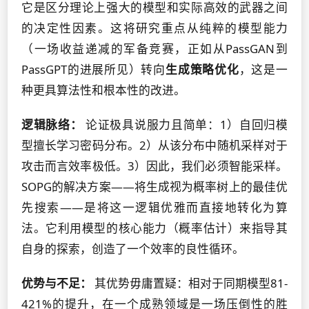
它是区分理论上强大的模型和实际高效的武器之间
的决定性因素。这将研究重点从纯粹的模型能力
（一场收益递减的军备竞赛，正如从PassGAN到
PassGPT的进展所见）转向
生成策略优化
，这是一
种更具算法性和根本性的改进。
逻辑脉络：
论证极具说服力且简单：1）自回归模
型擅长学习密码分布。2）从该分布中随机采样对于
攻击而言效率极低。3）因此，我们必须智能采样。
SOPG的解决方案——将生成视为概率树上的最佳优
先搜索——是将这一逻辑优雅而直接地转化为算
法。它利用模型的核心能力（概率估计）来指导其
自身的探索，创造了一个效率的良性循环。
优势与不足：
其优势毋庸置疑：相对于同期模型81-
421%的提升，在一个成熟领域是一场压倒性的胜