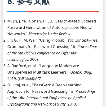
8. 参考文献
M. Jin, J. Ye, R. Shen, H. Lu, "Search-based Ordered
Password Generation of Autoregressive Neural
Networks,"
Manuscript Under Review
.
J. T. G. H. M. Weir, "Using Probabilistic Context-Free
Grammars for Password Guessing," in
Proceedings
of the 5th USENIX conference on Offensive
technologies
, 2009.
A. Radford, et al., "Language Models are
Unsupervised Multitask Learners,"
OpenAI Blog
,
2019. (GPT基础论文)
B. Hitaj, et al., "PassGAN: A Deep Learning
Approach for Password Guessing," in
Proceedings
of the 16th International Conference on Applied
Cryptography and Network Security
, 2019.