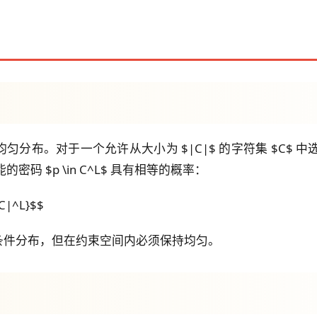
布。对于一个允许从大小为 $|C|$ 的字符集 $C$ 中
密码 $p \in C^L$ 具有相等的概率：
{|C|^L}$$
条件分布，但在约束空间内必须保持均匀。