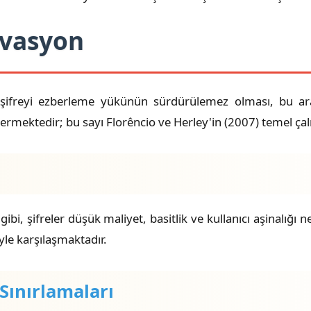
ivasyon
z şifreyi ezberleme yükünün sürdürülemez olması, bu ara
stermektedir; bu sayı Florêncio ve Herley'in (2007) temel ça
 gibi, şifreler düşük maliyet, basitlik ve kullanıcı aşinalığ
yle karşılaşmaktadır.
 Sınırlamaları