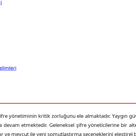
i
limleri
re yönetiminin kritik zorluğunu ele almaktadır. Yaygın güv
 devam etmektedir. Geleneksel şifre yöneticilerine bir alt
or ve mevcut ile yeni somutlaştırma seçeneklerini eleştirel 