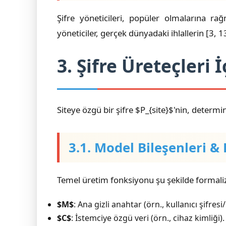
Şifre yöneticileri, popüler olmalarına ra
yöneticiler, gerçek dünyadaki ihlallerin [3, 1
3. Şifre Üreteçleri 
Siteye özgü bir şifre $P_{site}$'nin, determin
3.1. Model Bileşenleri &
Temel üretim fonksiyonu şu şekilde formalize
$M$
: Ana gizli anahtar (örn., kullanıcı şifresi/
$C$
: İstemciye özgü veri (örn., cihaz kimliği).