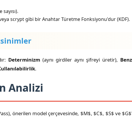
 sayısı).
veya scrypt gibi bir Anahtar Türetme Fonksiyonu'dur (KDF).
ksinimler
dır:
Determinizm
(aynı girdiler aynı şifreyi üretir),
Benz
ullanılabilirlik
.
n Analizi
ss), önerilen model çerçevesinde, $M$, $C$, $S$ ve $G$'n