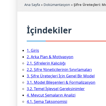
Ana Sayfa
»
Dokümantasyon
»
Şifre Üreteçleri: M
İçindekiler
1. Giriş
2. Arka Plan & Motivasyon
2.1. Şifrelerin Kalıcılığı
2.2. Şifre Yöneticilerinin Sınırlamaları
3. Şifre Üreteçleri İçin Genel Bir Model
3.1. Model Bileşenleri & Formalizasyon
3.2. Temel İşlevsel Gereksinimler
4. Mevcut Şemaların Analizi
4.1. Şema Taksonomisi