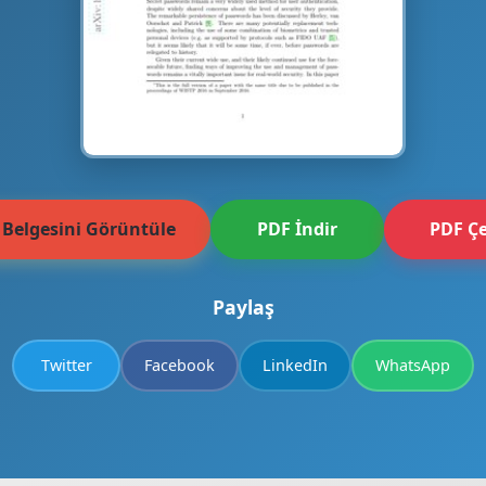
 Belgesini Görüntüle
PDF İndir
PDF Çe
Paylaş
Twitter
Facebook
LinkedIn
WhatsApp