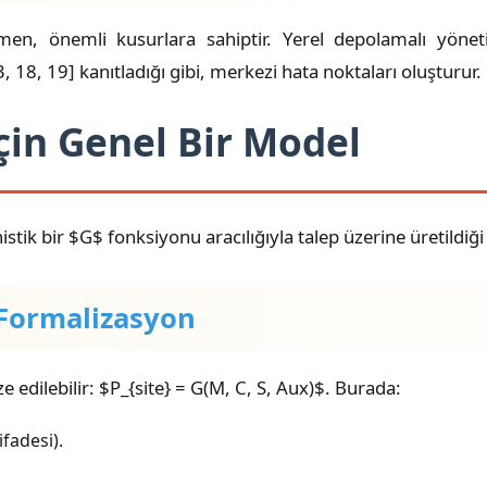
ğmen, önemli kusurlara sahiptir. Yerel depolamalı yönetic
3, 18, 19] kanıtladığı gibi, merkezi hata noktaları oluşturur.
İçin Genel Bir Model
istik bir $G$ fonksiyonu aracılığıyla talep üzerine üretildiğ
 Formalizasyon
 edilebilir: $P_{site} = G(M, C, S, Aux)$. Burada:
ifadesi).