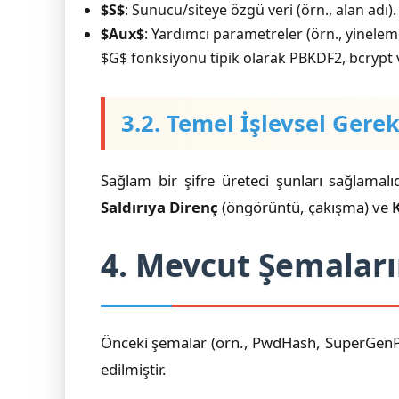
$S$
: Sunucu/siteye özgü veri (örn., alan adı).
$Aux$
: Yardımcı parametreler (örn., yineleme
$G$ fonksiyonu tipik olarak PBKDF2, bcrypt 
3.2. Temel İşlevsel Gere
Sağlam bir şifre üreteci şunları sağlamalı
Saldırıya Direnç
(öngörüntü, çakışma) ve
K
4. Mevcut Şemaları
Önceki şemalar (örn., PwdHash, SuperGenPa
edilmiştir.