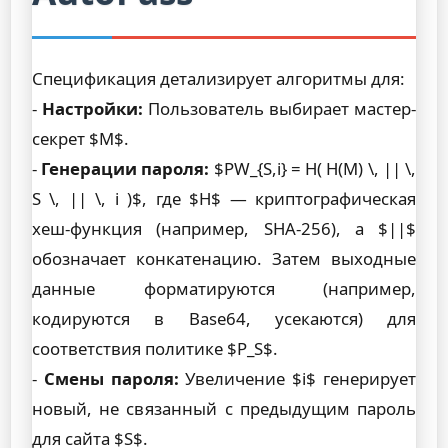
Спецификация детализирует алгоритмы для:
-
Настройки:
Пользователь выбирает мастер-
секрет $M$.
-
Генерации пароля:
$PW_{S,i} = H( H(M) \, || \,
S \, || \, i )$, где $H$ — криптографическая
хеш-функция (например, SHA-256), а $||$
обозначает конкатенацию. Затем выходные
данные форматируются (например,
кодируются в Base64, усекаются) для
соответствия политике $P_S$.
-
Смены пароля:
Увеличение $i$ генерирует
новый, не связанный с предыдущим пароль
для сайта $S$.