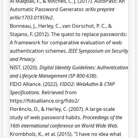
Al Maqbali, F., & Mitchell, C. J. (2017). AutoPass: An
Automatic Password Generator.
arXiv preprint
arXiv:1703.01959v2
.
Bonneau, J., Herley, C., van Oorschot, P. C., &
Stajano, F. (2012). The quest to replace passwords:
A framework for comparative evaluation of web
authentication schemes.
IEEE Symposium on Security
and Privacy
.
NIST. (2020).
Digital Identity Guidelines: Authentication
and Lifecycle Management (SP 800-63B)
.
FIDO Alliance. (2022).
FIDO2: WebAuthn & CTAP
Specifications
. Retrieved from
https://fidoalliance.org/fido2/
Florêncio, D., & Herley, C. (2007). A large-scale
study of web password habits.
Proceedings of the
16th international conference on World Wide Web
.
Krombholz, K., et al. (2015). "I have no idea what