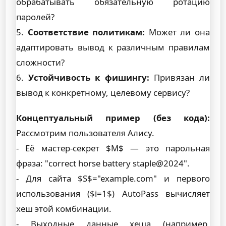
обрабатывать обязательную ротацию
паролей?
5.
Соответствие политикам:
Может ли она
адаптировать вывод к различным правилам
сложности?
6.
Устойчивость к фишингу:
Привязан ли
вывод к конкретному, целевому сервису?
Концептуальный пример (без кода):
Рассмотрим пользователя Алису.
- Её мастер-секрет $M$ — это парольная
фраза: "correct horse battery staple@2024".
- Для сайта $S$="example.com" и первого
использования ($i=1$) AutoPass вычисляет
хеш этой комбинации.
- Выходные данные хеша (например,