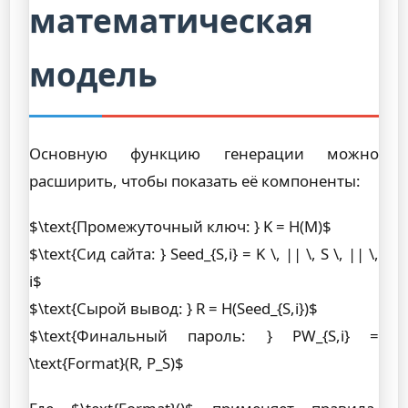
математическая
модель
Основную функцию генерации можно
расширить, чтобы показать её компоненты:
$\text{Промежуточный ключ: } K = H(M)$
$\text{Сид сайта: } Seed_{S,i} = K \, || \, S \, || \,
i$
$\text{Сырой вывод: } R = H(Seed_{S,i})$
$\text{Финальный пароль: } PW_{S,i} =
\text{Format}(R, P_S)$