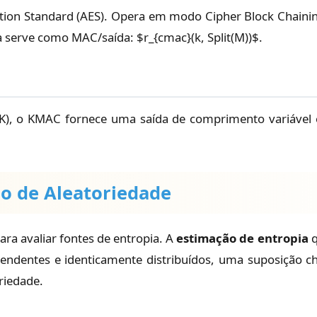
ion Standard (AES). Opera em modo Cipher Block Chaining 
erve como MAC/saída: $r_{cmac}(k, Split(M))$.
), o KMAC fornece uma saída de comprimento variável e
ão de Aleatoriedade
ra avaliar fontes de entropia. A
estimação de entropia
q
endentes e identicamente distribuídos, uma suposição cha
oriedade.