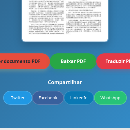
er documento PDF
Baixar PDF
Traduzir 
Compartilhar
Twitter
Facebook
LinkedIn
WhatsApp