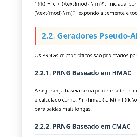
1}(k) + c \ (\text{mod} \ m)$, iniciada p
(\text{mod} \ m)$, expondo a semente e tod
2.2. Geradores Pseudo-A
Os PRNGs criptográficos são projetados pa
2.2.1. PRNG Baseado em HMAC
A segurança baseia-se na propriedade uni
é calculado como: $r_{hmac}(k, M) = h((k \op
para saídas mais longas.
2.2.2. PRNG Baseado em CMAC