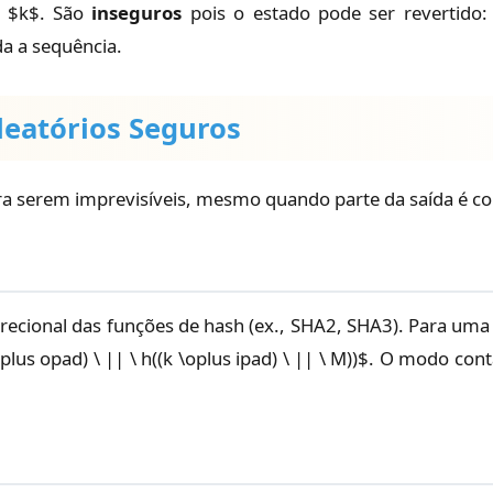
or $k$. São
inseguros
pois o estado pode ser revertido: $f_
a a sequência.
leatórios Seguros
ra serem imprevisíveis, mesmo quando parte da saída é co
direcional das funções de hash (ex., SHA2, SHA3). Para
lus opad) \ || \ h((k \oplus ipad) \ || \ M))$. O modo con