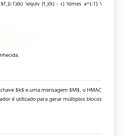
{i-1}(k) \equiv (f_i(k) - c) \times a^{-1} \
nhecida.
 uma chave $k$ e uma mensagem $M$, o HMAC
tador é utilizado para gerar múltiplos blocos