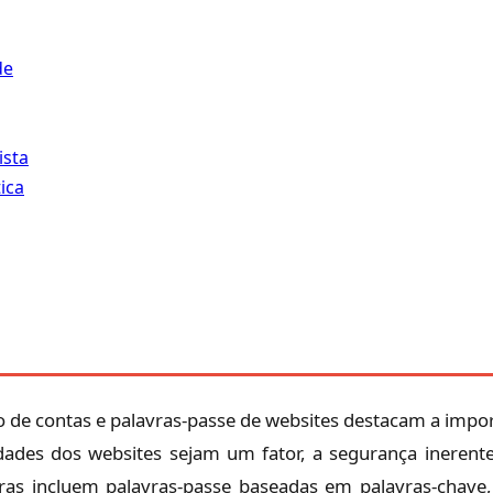
de
ista
ica
o de contas e palavras-passe de websites destacam a impor
dades dos websites sejam um fator, a segurança inerente
ras incluem palavras-passe baseadas em palavras-chave,