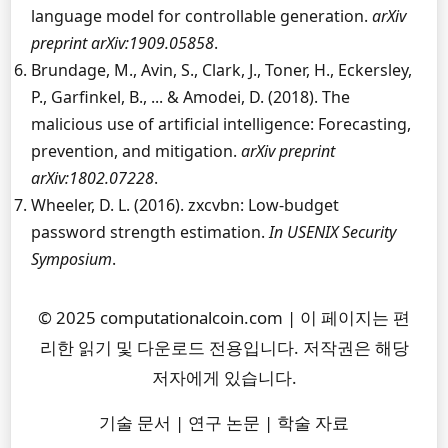
language model for controllable generation.
arXiv
preprint arXiv:1909.05858
.
Brundage, M., Avin, S., Clark, J., Toner, H., Eckersley,
P., Garfinkel, B., ... & Amodei, D. (2018). The
malicious use of artificial intelligence: Forecasting,
prevention, and mitigation.
arXiv preprint
arXiv:1802.07228
.
Wheeler, D. L. (2016). zxcvbn: Low-budget
password strength estimation.
In USENIX Security
Symposium
.
© 2025 computationalcoin.com | 이 페이지는 편
리한 읽기 및 다운로드 전용입니다. 저작권은 해당
저자에게 있습니다.
기술 문서 | 연구 논문 | 학술 자료