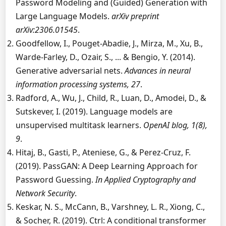
Password Modeling and (Guided) Generation with
Large Language Models.
arXiv preprint
arXiv:2306.01545
.
Goodfellow, I., Pouget-Abadie, J., Mirza, M., Xu, B.,
Warde-Farley, D., Ozair, S., ... & Bengio, Y. (2014).
Generative adversarial nets.
Advances in neural
information processing systems, 27
.
Radford, A., Wu, J., Child, R., Luan, D., Amodei, D., &
Sutskever, I. (2019). Language models are
unsupervised multitask learners.
OpenAI blog, 1(8),
9
.
Hitaj, B., Gasti, P., Ateniese, G., & Perez-Cruz, F.
(2019). PassGAN: A Deep Learning Approach for
Password Guessing.
In Applied Cryptography and
Network Security
.
Keskar, N. S., McCann, B., Varshney, L. R., Xiong, C.,
& Socher, R. (2019). Ctrl: A conditional transformer