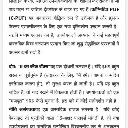
डिज़ाइन करके, यह उन उपयोगकर्ताओं को शामिल कर सकता है जो
पाठ-गहन या जटिल इंटरफेस से बाहर रह गए हैं।
कॉग्निटिव PUF
(C-PUF)
यह अवधारणा बौद्धिक रूप से उत्तेजक है और ह्यूमन-
फैक्टर प्रमाणीकरण के लिए एक नया दृष्टिकोण प्रदान करती है।
यद्यपि मध्यम आकार का है, उपयोगकर्ता अध्ययन ने कई महत्वपूर्ण
वास्तविक-विश्व सत्यापन प्रदान किए जो शुद्ध सैद्धांतिक प्रस्तावों में
अक्सर कमी रहते हैं।
दोष:
"R का ब्लैक बॉक्स"
यह एक दोधारी तलवार है। यदि $R$ बहुत
सरल या पूर्वानुमेय है (उदाहरण के लिए, "मैं हमेशा अपना जन्मदिन
इस्तेमाल करता हूं"), तो सुरक्षा ध्वस्त हो जाती है। यदि यह बहुत
जटिल है, तो याद रखने में विफलता होती है। उपयोगकर्ता को एक
"मजबूत" $R$ कैसे चुनना है, इस बारे में कोई मार्गदर्शन नहीं है।
नीति असंगतता
यह एक वास्तविक घातक समस्या है। यदि कोई
वेबसाइट दो प्रतीकों वाला 16-अक्षर पासवर्ड मांगती है, तो क्या
उपयोगकर्ता का मानसिक एल्गोरिदम विश्वसनीय रूप से अनुकूलन