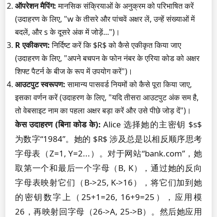
ऑपरेशन मैपिंग:
मानसिक संक्रियाओं के अनुक्रम को परिभाषित करें
(उदाहरण के लिए, "w के तीसरे और पांचवें अक्षर लें, उन्हें संख्याओं में
बदलें, और s के दूसरे अंक में जोड़ें...")।
R एकीकरण:
निर्दिष्ट करें कि $R$ को कैसे एकीकृत किया जाए
(उदाहरण के लिए, "अपने बचपन के फोन नंबर के एरिया कोड को अक्षर
शिफ्ट पैटर्न के बीज के रूप में उपयोग करें")।
आउटपुट स्वरूपण:
सामान्य पासवर्ड नियमों को कैसे पूरा किया जाए,
इसका वर्णन करें (उदाहरण के लिए, "यदि तीसरा आउटपुट अंक सम है,
तो वेबसाइट नाम का पहला अक्षर बड़ा करें और उसे पीछे जोड़ दें")।
केस उदाहरण (बिना कोड के):
Alice 选择她的主密钥 $s$
为数字“1984”。她的 $R$ 涉及总是以相反顺序思考
字母表（Z=1, Y=2...）。对于网站“bank.com”，她
取第一个和最后一个字母（B, K），通过她的反向
字母表映射它们（B->25, K->16），将它们加到她
的密钥数字上（25+1=26, 16+9=25），应用模
26，再映射回字母（26->A, 25->B）。然后她应用