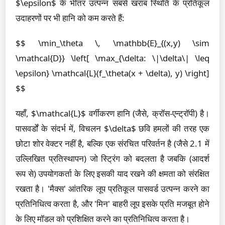
$\epsilon$ के भीतर उत्पन्न सबसे खराब स्थिति के प्रतिकूल
उदाहरणों पर भी हानि को कम करते हैं:
$$ \min_\theta \, \mathbb{E}_{(x,y) \sim
\mathcal{D}} \left[ \max_{\delta: \|\delta\| \leq
\epsilon} \mathcal{L}(f_\theta(x + \delta), y) \right]
$$
यहाँ, $\mathcal{L}$ वर्गीकरण हानि (जैसे, क्रॉस-एन्ट्रॉपी) है।
पासवर्डों के संदर्भ में, विचलन $\delta$ छवि हमलों की तरह एक
छोटा शोर वेक्टर नहीं है, बल्कि एक संरचित परिवर्तन है (जैसे 2.1 में
उल्लिखित प्रतिस्थापन) जो स्ट्रिंग को बदलता है जबकि (आदर्श
रूप से) उपयोगकर्ता के लिए इसकी याद रखने की क्षमता को संरक्षित
रखता है। 'मैक्स' आंतरिक लूप प्रतिकूल पासवर्ड उत्पन्न करने का
प्रतिनिधित्व करता है, और 'मिन' बाहरी लूप इसके प्रति मजबूत होने
के लिए मॉडल को प्रशिक्षित करने का प्रतिनिधित्व करता है।