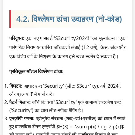
4.2. विश्लेषण ढांचा उदाहरण (नो-कोड)
परिदृश्य:
एक नए पासवर्ड 'S3cur1ty2024!' का मूल्यांकन। एक
पारंपरिक नियम-आधारित जाँचकर्ता लंबाई (12 वर्ण), केस, अंक और
एक विशेष वर्ण के मिश्रण के कारण इसे उच्च स्कोर दे सकता है।
प्रतिकूल मॉडल विश्लेषण ढांचा:
विघटन:
आधार शब्द 'Security' (लीट: S3cur1ty), वर्ष '2024',
और प्रत्यय '!' में पार्स करें।
पैटर्न मिलान:
जाँचें कि क्या 'S3cur1ty' एक सामान्य शब्दकोश शब्द
('Security') का ज्ञात लीट-स्पीक मैपिंग है।
एन्ट्रॉपी गणना:
पूर्वानुमेय संरचना (शब्द+वर्ष+प्रतीक) को ध्यान में रखते
हुए वास्तविक शैनन एन्ट्रॉपी $H(X) = -\sum p(x) \log_2 p(x)$
की गणना करें। एन्ट्रॉपी समान लंबाई की यादृच्छिक स्ट्रिंग से कम