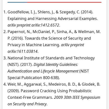
Goodfellow, I. J., Shlens, J., & Szegedy, C. (2014).
Explaining and Harnessing Adversarial Examples.
arXiv preprint arXiv:1412.6572
.
Papernot, N., McDaniel, P., Sinha, A., & Wellman, M.
P. (2016). Towards the Science of Security and
Privacy in Machine Learning.
arXiv preprint
arXiv:1611.03814
.
National Institute of Standards and Technology
(NIST). (2017).
Digital Identity Guidelines:
Authentication and Lifecycle Management
(NIST
Special Publication 800-63B).
Weir, M., Aggarwal, S., Medeiros, B. D., & Glodek, B.
(2009). Password Cracking Using Probabilistic
Context-Free Grammars.
2009 30th IEEE Symposium
on Security and Privacy
.