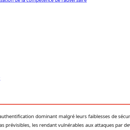
sation de la compétence de l'adversaire
t
uthentification dominant malgré leurs faiblesses de sécuri
 prévisibles, les rendant vulnérables aux attaques par dev