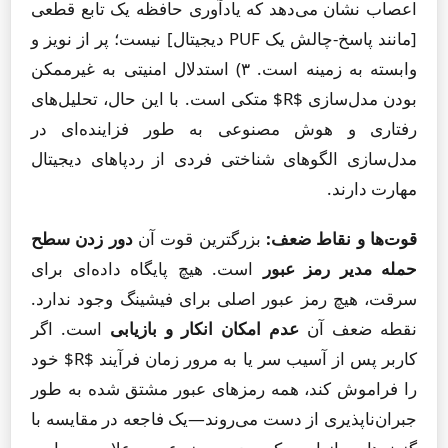
اعصاب نشان می‌دهد که یادآوری حافظه یک تابع قطعی
[مانند پاسخ-چالش یک PUF دیجیتال] نیست؛ پر از نویز و
وابسته به زمینه است. ۳) استدلال امنیتی به غیرممکن
بودن مدل‌سازی $R$ متکی است. با این حال، تحلیل‌های
رفتاری و هوش مصنوعی به طور فزاینده‌ای در
مدل‌سازی الگوهای شناختی فردی از ردپاهای دیجیتال
مهارت دارند.
قوت‌ها و نقاط ضعف:
بزرگترین قوت آن
دور زدن سطح
حمله مدیر رمز عبور
است. هیچ پایگاه داده‌ای برای
سرقت، هیچ رمز عبور اصلی برای فیشینگ وجود ندارد.
نقطه ضعف آن
عدم امکان انکار و بازیابی
است. اگر
کاربر پس از آسیب سر یا به مرور زمان فرآیند $R$ خود
را فراموش کند، همه رمزهای عبور مشتق شده به طور
جبران‌ناپذیری از دست می‌روند—یک فاجعه در مقایسه با