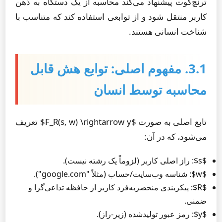
ترنچ‌کوت پیشنهاد می‌کند محاسبه از یک دستگاه به ذهن
کاربر منتقل شود و از توابعی استفاده کند که متناسب با
شناخت انسانی هستند.
3.1. مفهوم اصلی: توابع هش قابل
محاسبه توسط انسان
تابع اصلی به صورت $F_R(s, w) \rightarrow y$ تعریف
می‌شود، که در آن:
$s$: راز اصلی کاربر (لزوماً یک رشته نیست).
$w$: شناسه وب‌سایت/حساب (مثلاً "google.com").
$R$: پیکربندی منحصربه‌فرد کاربر از حافظه تداعی‌گرا و
ضمنی.
$y$: رمز عبور تولیدشده (زیر-راز).