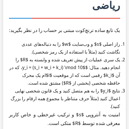
ریاضی
یک تابع ساده ترنچ‌کوت مبتنی بر حساب را در نظر بگیرید:
راز اصلی $s$ و وب‌سایت $w$ را به دنباله‌های عددی
نگاشت کنید (مثلاً با استفاده از یک رمز شخصی).
یک سری عملیات از پیش تعریف شده و وابسته به $R$ را
انجام دهید. مثال: $y_i = (s_i + w_i + k_i) \mod 10$، که در
آن $k_i$ رقمی است که از موقعیت $i$ام یک محرک
حافظه شخصی (بخشی از $R$) مشتق شده است.
نتایج $y_i$ را به هم متصل کنید و یک قانون شخصی نهایی
اعمال کنید (مثلاً حرف متناظر با مجموع همه ارقام را بزرگ
کنید).
امنیت به آنتروپی $s$ و ترکیب غیرخطی و خاص کاربر
معرفی شده توسط $R$ متکی است.