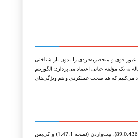
 رمزهای عبور قوی و منحصربه‌فردی را بدون بار شناختی
 به یک مؤلفه حیاتی اعتماد می‌پردازد: الگوریتم
فی (RPG). ما یک پیاده‌سازی مرجع تأییدشده صوری را با استفاده از چارچوب EasyCrypt پیشنهاد می‌کنیم که هم صحت عملکردی و هم ویژگی‌های
این مطالعه 15 مدیر رمز عبور را بررسی می‌کند و بر سه پیاده‌سازی متن‌باز تمرکز دارد: گوگل کروم (نسخه 89.0.4364.1)، بیت‌واردن (نسخه 1.47.1) و کی‌پس