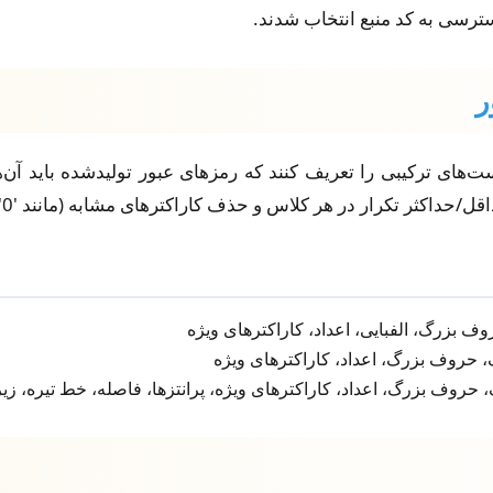
ت‌های ترکیبی را تعریف کنند که رمزهای عبور تولیدشده باید آن‌
در هر کلاس و حذف کاراکترهای مشابه (مانند 'l'، 'I'، 'O'، '0') را کنترل می‌کنند.