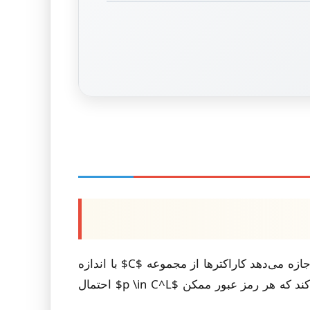
الگوریتم تولید رمز عبور باید توزیع یکنواخت در فضای رمز عبور تعریف‌شده را تضمین کند. برای یک سیاست که اجازه می‌دهد کاراکترها از مجموعه $C$ با اندازه
$|C|$ انتخاب شوند و طول $L$ را نیاز دارد، اندازه کل فضای رمز عبور $|C|^L$ است. الگوریتم باید تضمین کند که هر رمز عبور ممکن $p \in C^L$ احتمال