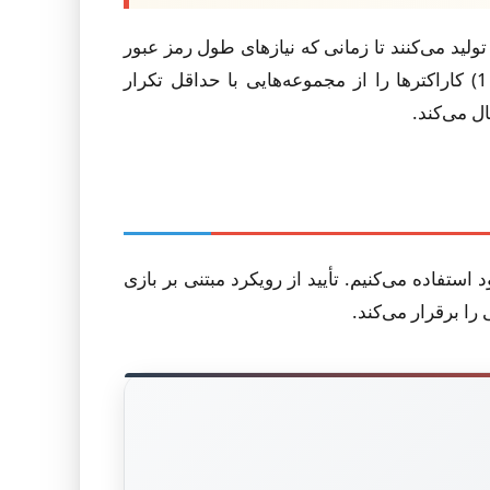
ولید می‌کنند تا زمانی که نیازهای طول رمز عبور
برآورده شود، در حالی که محدودیت‌های حداقل و حداکثر تکرار رعایت می‌شود. الگوریتم کروم به طور خاص: 1) کاراکترها را از مجموعه‌هایی با حداقل تکرار
EasyC، یک دستیار اثبات برای پروتکل‌های رمزنگاری، برای تعیین صوری و تأیید پیاده‌سازی مرجع RPG خود استفاده می‌کنیم. تأیید از رویکرد مبتنی بر بازی
را برقرار می‌کند.