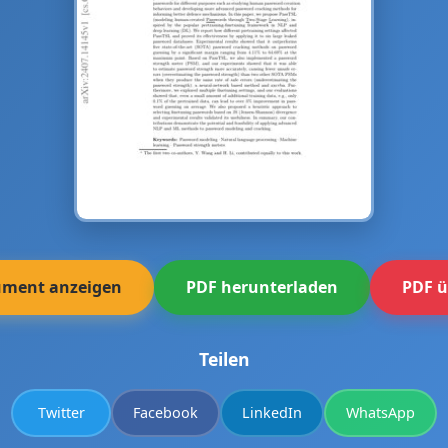
ment anzeigen
PDF herunterladen
PDF ü
Teilen
Twitter
Facebook
LinkedIn
WhatsApp