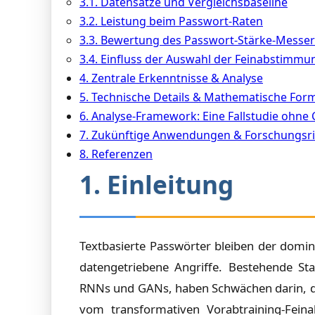
3.1. Datensätze und Vergleichsbaseline
3.2. Leistung beim Passwort-Raten
3.3. Bewertung des Passwort-Stärke-Messer
3.4. Einfluss der Auswahl der Feinabstimm
4. Zentrale Erkenntnisse & Analyse
5. Technische Details & Mathematische For
6. Analyse-Framework: Eine Fallstudie ohne
7. Zukünftige Anwendungen & Forschungsr
8. Referenzen
1. Einleitung
Textbasierte Passwörter bleiben der domi
datengetriebene Angriffe. Bestehende Stat
RNNs und GANs, haben Schwächen darin, die
vom transformativen Vorabtraining-Fein