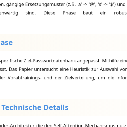
 gängige Ersetzungsmuster (z.B. 'a' -> '@', 's' -> '$') und 
gegenwärtig sind. Diese Phase baut ein robu
hase
spezifische Ziel-Passwortdatenbank angepasst. Mithilfe eine
st. Das Papier untersucht eine Heuristik zur Auswahl v
er Vorabtrainings- und der Zielverteilung, um die inf
 Technische Details
oder-Architektur, die den Self-Attention-Mechanismus nut