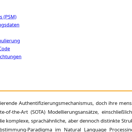
s (PSM)
ungsdaten
mulierung
 Code
ichtungen
nierende Authentifizierungsmechanismus, doch ihre mens
e-of-the-Art (SOTA) Modellierungsansätze, einschließli
 komplexe, sprachähnliche, aber dennoch distinkte Strukt
abstimmung-Paradigma im Natural Language Processing