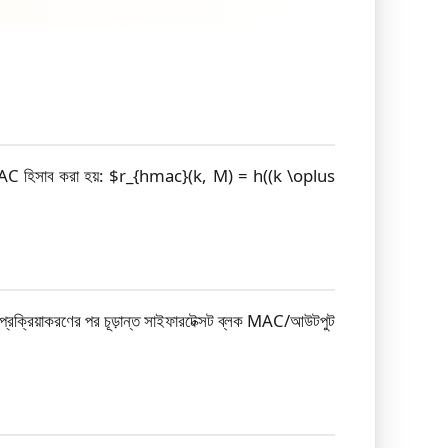
 HMAC হিসাব করা হয়: $r_{hmac}(k, M) = h((k \oplus
প্রক্রিয়াকরণের পর চূড়ান্ত সাইফারটেক্সট ব্লক MAC/আউটপুট