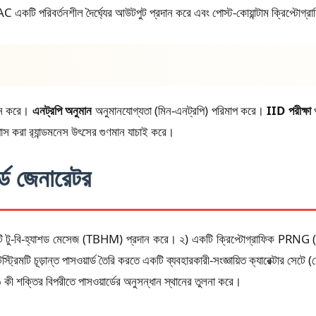
রিবর্তনশীল দৈর্ঘ্যের আউটপুট প্রদান করে এবং পোস্ট-কোয়ান্টাম ক্রিপ্টোগ্রাফির
ান করে।
এনট্রপি অনুমান
অনুমানযোগ্যতা (মিন-এনট্রপি) পরিমাপ করে।
IID পরীক্ষা
প
াস করা র‍্যান্ডমনেস উৎসের গুণমান যাচাই করে।
র্ড জেনারেটর
ে একটি টু-বি-হ্যাশড মেসেজ (TBHM) প্রদান করে। ২) একটি ক্রিপ্টোগ্রাফিক 
ি চূড়ান্ত পাসওয়ার্ড তৈরি করতে একটি ব্যবহারকারী-সংজ্ঞায়িত ক্যারেক্টার সেটে (যে
 শক্তির বিপরীতে পাসওয়ার্ডের অনুসন্ধান স্থানের তুলনা করে।