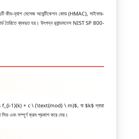
রে। এটি কীড-হ্যাশ মেসেজ অথেন্টিকেশন কোড (HMAC), সাইফার-
তৈরিতে ব্যবহৃত হয়। উৎপন্ন র‍্যান্ডমনেস NIST SP 800-
mes f_{i-1}(k) + c \ (\text{mod} \ m)$, যা $k$ দ্বারা
ড এবং সম্পূর্ণ ক্রম প্রকাশ করে দেয়।