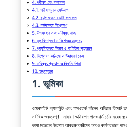
4. পরীক্ষা এবং ফলাফল
4.1. পরীক্ষামূলক সেটআপ
4.2. র‍্যান্ডমনেস যাচাই ফলাফল
4.3. কর্মদক্ষতা বিশ্লেষণ
5. উপসংহার এবং ভবিষ্যৎ কাজ
6. মূল বিশ্লেষণ ও বিশেষজ্ঞ মন্তব্য
7. প্রযুক্তিগত বিবরণ ও গাণিতিক সূত্রায়ন
8. বিশ্লেষণ কাঠামো ও উদাহরণ কেস
9. ভবিষ্যৎ প্রয়োগ ও দিকনির্দেশনা
10. তথ্যসূত্র
1. ভূমিকা
ওয়েবসাইট অ্যাকাউন্ট এবং পাসওয়ার্ড ফাঁসের অবিরাম রিপোর্ট ত
সর্বাধিক গুরুত্বপূর্ণ। সাধারণ অনিরাপদ পাসওয়ার্ড চর্চার মধ্যে রয
ভাষা মডেলের উত্থান আক্রমণকারীদের আরও কার্যকরভাবে পাসও