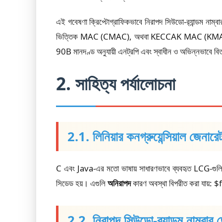
এই গবেষণা ক্রিপ্টোগ্রাফিকভাবে নিরাপদ সিউডো-র‍্যান্ডম ন
ভিত্তিক MAC (CMAC), অথবা KECCAK MAC (KMAC) ব্যবহার 
90B মানদণ্ড অনুযায়ী এনট্রপি এবং স্বাধীন ও অভিন্নভাবে বিত
2. সাহিত্য পর্যালোচনা
2.1. লিনিয়ার কনগ্রুয়েন্সিয়াল জে
C এবং Java-এর মতো ভাষায় সাধারণভাবে ব্যবহৃত LCG-গুলি
সিডেড হয়। এগুলি
অনিরাপদ
কারণ অবস্থা বিপরীত করা যায়: 
2.2. নিরাপদ সিউডো-র‍্যান্ডম নাম্বার 