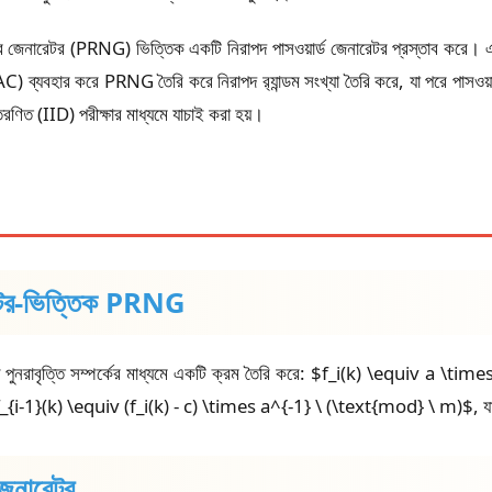
াম্বার জেনারেটর (PRNG) ভিত্তিক একটি নিরাপদ পাসওয়ার্ড জেনারেটর প্রস্তাব ক
করে PRNG তৈরি করে নিরাপদ র‍্যান্ডম সংখ্যা তৈরি করে, যা পরে পাসওয়ার্ড 
রণিত (IID) পরীক্ষার মাধ্যমে যাচাই করা হয়।
নারেটর-ভিত্তিক PRNG
 পুনরাবৃত্তি সম্পর্কের মাধ্যমে একটি ক্রম তৈরি করে: $f_i(k) \equiv a \ti
$f_{i-1}(k) \equiv (f_i(k) - c) \times a^{-1} \ (\text{mod} \ m)$, যা সি
জেনারেটর