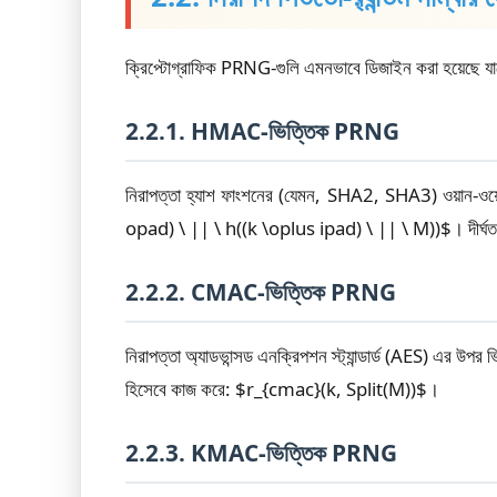
ক্রিপ্টোগ্রাফিক PRNG-গুলি এমনভাবে ডিজাইন করা হয়েছে 
2.2.1. HMAC-ভিত্তিক PRNG
নিরাপত্তা হ্যাশ ফাংশনের (যেমন, SHA2, SHA3) ওয়ান-
opad) \ || \ h((k \oplus ipad) \ || \ M))$। দীর্ঘতর আ
2.2.2. CMAC-ভিত্তিক PRNG
নিরাপত্তা অ্যাডভান্সড এনক্রিপশন স্ট্যান্ডার্ড (AES) এর 
হিসেবে কাজ করে: $r_{cmac}(k, Split(M))$।
2.2.3. KMAC-ভিত্তিক PRNG