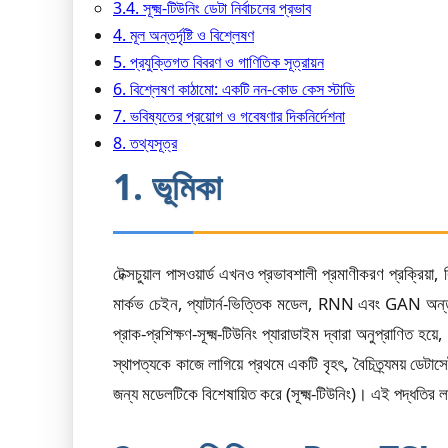
3.4. সূক্ষ্ম-টিউনিং ডেটা নির্বাচনের প্রভাব
4. মূল অন্তর্দৃষ্টি ও বিশ্লেষণ
5. প্রযুক্তিগত বিবরণ ও গাণিতিক সূত্রায়ন
6. বিশ্লেষণ কাঠামো: একটি নন-কোড কেস স্টাডি
7. ভবিষ্যতের প্রয়োগ ও গবেষণার দিকনির্দেশনা
8. তথ্যসূত্র
1. ভূমিকা
টেক্সচুয়াল পাসওয়ার্ড এখনও প্রভাবশালী প্রমাণীকরণ প্রক্রিয়
মার্কভ চেইন, প্যাটার্ন-ভিত্তিক মডেল, RNN এবং GAN অন্তর্ভু
প্রাক-প্রশিক্ষণ-সূক্ষ্ম-টিউনিং প্যারাডাইম দ্বারা অনুপ্রাণিত হয
স্থাপত্যকে কাজে লাগিয়ে প্রথমে একটি বৃহৎ, বৈচিত্র্যময় ডেটাসেট
জন্য মডেলটিকে বিশেষায়িত করে (সূক্ষ্ম-টিউনিং)। এই পদ্ধতির 