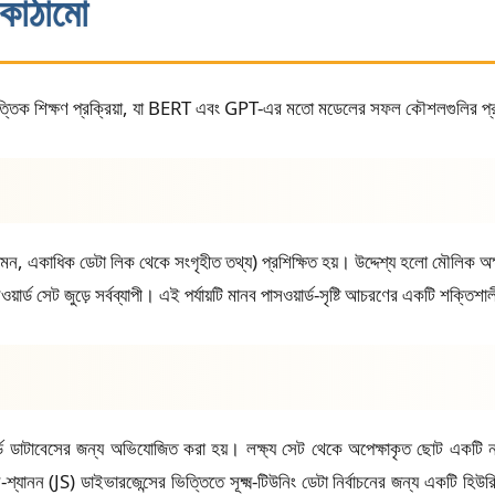
কাঠামো
ভিত্তিক শিক্ষণ প্রক্রিয়া, যা BERT এবং GPT-এর মতো মডেলের সফল কৌশলগুলির প
েমন, একাধিক ডেটা লিক থেকে সংগৃহীত তথ্য) প্রশিক্ষিত হয়। উদ্দেশ্য হলো মৌলিক অক্ষর
য়ার্ড সেট জুড়ে সর্বব্যাপী। এই পর্যায়টি মানব পাসওয়ার্ড-সৃষ্টি আচরণের একটি শক্
ওয়ার্ড ডাটাবেসের জন্য অভিযোজিত করা হয়। লক্ষ্য সেট থেকে অপেক্ষাকৃত ছোট একটি ন
ন-শ্যানন (JS) ডাইভারজেন্সের ভিত্তিতে সূক্ষ্ম-টিউনিং ডেটা নির্বাচনের জন্য একটি হি