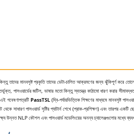
া, কিন্তু তাদের মানবসৃষ্ট প্রকৃতি তাদের ডেটা-চালিত আক্রমণের জন্য ঝুঁকিপূর্ণ করে ত
ক্ত, পাসওয়ার্ডের জটিল, ভাষার মতো কিন্তু স্বতন্ত্র কাঠামো ধারণ করার সীমাবদ্ধত
়ে, এই গবেষণাপত্রটি
PassTSL
(দ্বি-পর্যায়ভিত্তিক শিক্ষণের মাধ্যমে মানবসৃষ্ট প
 থেকে সাধারণ পাসওয়ার্ড সৃষ্টির প্যাটার্ন শেখে (প্রাক-প্রশিক্ষণ) এবং তারপর একটি ছোট,
লক্ষ্য উন্নত NLP কৌশল এবং পাসওয়ার্ড মডেলিংয়ের অনন্য চ্যালেঞ্জগুলোর মধ্যে ব্যব