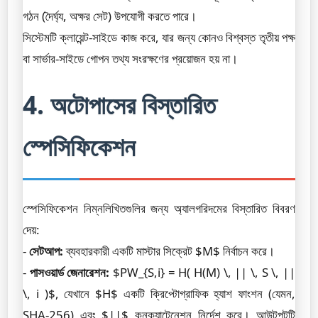
গঠন (দৈর্ঘ্য, অক্ষর সেট) উপযোগী করতে পারে।
সিস্টেমটি ক্লায়েন্ট-সাইডে কাজ করে, যার জন্য কোনও বিশ্বস্ত তৃতীয় পক্ষ
বা সার্ভার-সাইডে গোপন তথ্য সংরক্ষণের প্রয়োজন হয় না।
4. অটোপাসের বিস্তারিত
স্পেসিফিকেশন
স্পেসিফিকেশন নিম্নলিখিতগুলির জন্য অ্যালগরিদমের বিস্তারিত বিবরণ
দেয়:
-
সেটআপ:
ব্যবহারকারী একটি মাস্টার সিক্রেট $M$ নির্বাচন করে।
-
পাসওয়ার্ড জেনারেশন:
$PW_{S,i} = H( H(M) \, || \, S \, ||
\, i )$, যেখানে $H$ একটি ক্রিপ্টোগ্রাফিক হ্যাশ ফাংশন (যেমন,
SHA-256) এবং $||$ কনক্যাটেনেশন নির্দেশ করে। আউটপুটটি