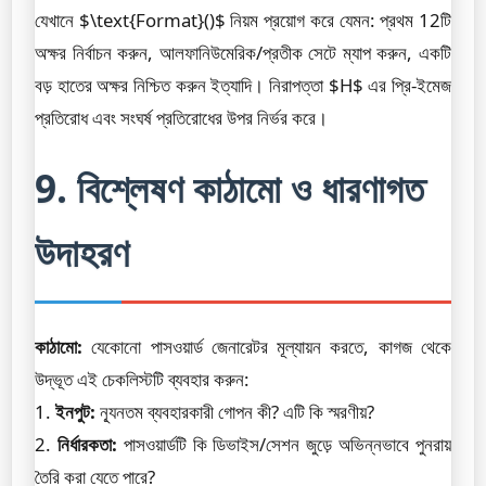
যেখানে $\text{Format}()$ নিয়ম প্রয়োগ করে যেমন: প্রথম 12টি
অক্ষর নির্বাচন করুন, আলফানিউমেরিক/প্রতীক সেটে ম্যাপ করুন, একটি
বড় হাতের অক্ষর নিশ্চিত করুন ইত্যাদি। নিরাপত্তা $H$ এর প্রি-ইমেজ
প্রতিরোধ এবং সংঘর্ষ প্রতিরোধের উপর নির্ভর করে।
9. বিশ্লেষণ কাঠামো ও ধারণাগত
উদাহরণ
কাঠামো:
যেকোনো পাসওয়ার্ড জেনারেটর মূল্যায়ন করতে, কাগজ থেকে
উদ্ভূত এই চেকলিস্টটি ব্যবহার করুন:
1.
ইনপুট:
ন্যূনতম ব্যবহারকারী গোপন কী? এটি কি স্মরণীয়?
2.
নির্ধারকতা:
পাসওয়ার্ডটি কি ডিভাইস/সেশন জুড়ে অভিন্নভাবে পুনরায়
তৈরি করা যেতে পারে?