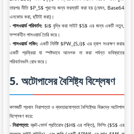
তারপর নীতি $P_S$ পূরণের জন্য ফরম্যাট করা হয় (যেমন, Base64
এনকোড করা, ছাঁটাই করা)।
-
পাসওয়ার্ড পরিবর্তন:
$i$ বৃদ্ধি করা সাইট $S$ এর জন্য একটি নতুন,
সম্পর্কহীন পাসওয়ার্ড তৈরি করে।
-
পাসওয়ার্ড লকিং:
একটি নির্দিষ্ট $PW_{S,i}$ এর হ্যাশ সংরক্ষণ করার
একটি প্রক্রিয়া যা স্পষ্টভাবে আনলক না করা পর্যন্ত ভবিষ্যতের
পরিবর্তনগুলি রোধ করে।
5. অটোপাসের বৈশিষ্ট্য বিশ্লেষণ
কাগজটি প্রধান নিরাপত্তা ও ব্যবহারযোগ্যতা বৈশিষ্ট্যের বিরুদ্ধে অটোপাস
বিশ্লেষণ করে:
-
নিরাপত্তা:
ব্রুট-ফোর্স প্রতিরোধ ($H$ এর শক্তি), ফিশিং ($S$ এর
মাধ্যমে সাইট-বাইন্ডিং), এবং ক্ষতি (একটি $PW$ এর জ্ঞান $M$ বা