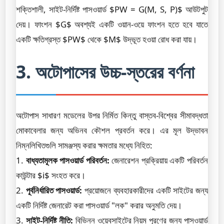
শক্তিশালী, সাইট-নির্দিষ্ট পাসওয়ার্ড $PW = G(M, S, P)$ আউটপুট
দেয়। ফাংশন $G$ অবশ্যই একটি ওয়ান-ওয়ে ফাংশন হতে হবে যাতে
একটি ক্ষতিগ্রস্ত $PW$ থেকে $M$ উদ্ভূত হওয়া রোধ করা যায়।
3. অটোপাসের উচ্চ-স্তরের বর্ণনা
অটোপাস সাধারণ মডেলের উপর নির্মিত কিন্তু বাস্তব-বিশ্বের সীমাবদ্ধতা
মোকাবেলার জন্য অভিনব কৌশল প্রবর্তন করে। এর মূল উদ্ভাবন
নিম্নলিখিতগুলি সামঞ্জস্য করার ক্ষমতার মধ্যে নিহিত:
1.
বাধ্যতামূলক পাসওয়ার্ড পরিবর্তন:
জেনারেশন প্রক্রিয়ায় একটি পরিবর্তন
কাউন্টার $i$ সংহত করে।
2.
পূর্বনির্ধারিত পাসওয়ার্ড:
প্রয়োজনে ব্যবহারকারীদের একটি সাইটের জন্য
একটি নির্দিষ্ট জেনারেট করা পাসওয়ার্ড "লক" করার অনুমতি দেয়।
3.
সাইট-নির্দিষ্ট নীতি:
বিভিন্ন ওয়েবসাইটের নিয়ম পূরণের জন্য পাসওয়ার্ড