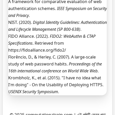
A framework for comparative evaluation of web
authentication schemes.
IEEE Symposium on Security
and Privacy
.
NIST. (2020).
Digital Identity Guidelines: Authentication
and Lifecycle Management (SP 800-63B)
.
FIDO Alliance. (2022).
FIDO2: WebAuthn & CTAP
Specifications
. Retrieved from
https://fidoalliance.org/fido2/
Florêncio, D., & Herley, C. (2007). A large-scale
study of web password habits.
Proceedings of the
16th international conference on World Wide Web
.
Krombholz, K., et al. (2015). "I have no idea what
I'm doing" - On the Usability of Deploying HTTPS.
USENIX Security Symposium
.
© 2025 computationalcoin.com | এই পৃষ্ঠাটি কেবল পড়া