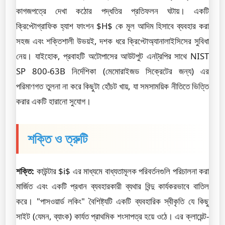
কাগজপত্রে দেখা কঠোর পদ্ধতির প্রতিফলন ঘটায়। একটি
ক্রিপ্টোগ্রাফিক হ্যাশ ফাংশন $H$ কে মূল আদিম হিসাবে ব্যবহার করা
সহজ এবং শক্তিশালী উভয়ই, দশক ধরে ক্রিপ্টোঅ্যানালাইসিসের সুবিধা
নেয়। যাইহোক, প্রবাহটি অটোপাসের আউটপুট এনট্রপির সাথে NIST
SP 800-63B নির্দেশিকা (মেমোরাইজড সিক্রেটের জন্য) এর
পরিমাণগত তুলনা না করে কিছুটা হোঁচট খায়, যা সমসাময়িক নীতিতে ভিত্তি
করার একটি হারানো সুযোগ।
শক্তি ও ত্রুটি
শক্তি:
কাউন্টার $i$ এর মাধ্যমে বাধ্যতামূলক পরিবর্তনগুলি পরিচালনা করা
মার্জিত এবং একটি প্রধান ব্যবহারকারী ব্যথার বিন্দু কার্যকরভাবে বাতিল
করে। "পাসওয়ার্ড লকিং" বৈশিষ্ট্যটি একটি ব্যবহারিক স্বীকৃতি যে কিছু
সাইট (যেমন, ব্যাংক) কার্যত প্রাথমিক শংসাপত্র হয়ে ওঠে। এর ক্লায়েন্ট-