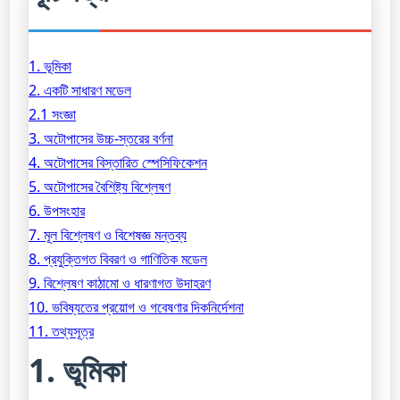
1. ভূমিকা
2. একটি সাধারণ মডেল
2.1 সংজ্ঞা
3. অটোপাসের উচ্চ-স্তরের বর্ণনা
4. অটোপাসের বিস্তারিত স্পেসিফিকেশন
5. অটোপাসের বৈশিষ্ট্য বিশ্লেষণ
6. উপসংহার
7. মূল বিশ্লেষণ ও বিশেষজ্ঞ মন্তব্য
8. প্রযুক্তিগত বিবরণ ও গাণিতিক মডেল
9. বিশ্লেষণ কাঠামো ও ধারণাগত উদাহরণ
10. ভবিষ্যতের প্রয়োগ ও গবেষণার দিকনির্দেশনা
11. তথ্যসূত্র
1. ভূমিকা