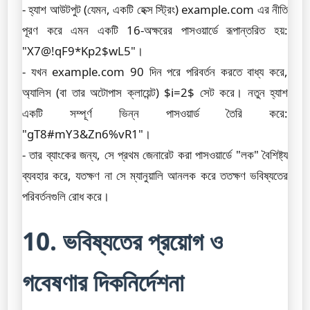
- হ্যাশ আউটপুট (যেমন, একটি হেক্স স্ট্রিং) example.com এর নীতি
পূরণ করে এমন একটি 16-অক্ষরের পাসওয়ার্ডে রূপান্তরিত হয়:
"X7@!qF9*Kp2$wL5"।
- যখন example.com 90 দিন পরে পরিবর্তন করতে বাধ্য করে,
অ্যালিস (বা তার অটোপাস ক্লায়েন্ট) $i=2$ সেট করে। নতুন হ্যাশ
একটি সম্পূর্ণ ভিন্ন পাসওয়ার্ড তৈরি করে:
"gT8#mY3&Zn6%vR1"।
- তার ব্যাংকের জন্য, সে প্রথম জেনারেট করা পাসওয়ার্ডে "লক" বৈশিষ্ট্য
ব্যবহার করে, যতক্ষণ না সে ম্যানুয়ালি আনলক করে ততক্ষণ ভবিষ্যতের
পরিবর্তনগুলি রোধ করে।
10. ভবিষ্যতের প্রয়োগ ও
গবেষণার দিকনির্দেশনা