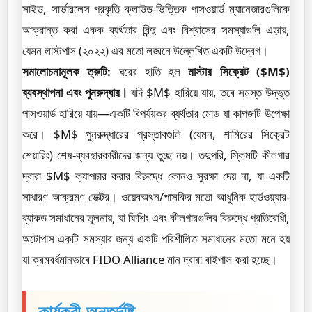
সাইড, সার্ভারলেস প্রকৃতি ক্লাউড-ভিত্তিক পাসওয়ার্ড ম্যানেজারগুলিকে
আক্রান্ত করা একক ব্যর্থতার বিন্দু এবং বিশ্বাসের সমস্যাগুলি এড়ায়,
যেমন লাস্টপাস (২০২২) এর মতো লঙ্ঘনে উল্লেখিত একটি উদ্বেগ।
সমালোচনামূলক ত্রুটি:
ঘরের হাতি হল
মাস্টার সিক্রেট ($M$)
ব্যবস্থাপনা এবং পুনরুদ্ধার।
যদি $M$ হারিয়ে যায়, তবে সমস্ত উদ্ভূত
পাসওয়ার্ড হারিয়ে যায়—একটি বিপর্যয়কর ব্যর্থতার মোড যা কাগজটি উপেক্ষা
করে। $M$ পুনরুদ্ধারের প্রস্তাবগুলি (যেমন, শামিরের সিক্রেট
শেয়ারিং) শেষ-ব্যবহারকারীদের জন্য তুচ্ছ নয়। তদুপরি, স্কিমটি কীলগার
দ্বারা $M$ ক্যাপচার করার বিরুদ্ধে কোনও সুরক্ষা দেয় না, যা একটি
সাধারণ আক্রমণ ভেক্টর। ওয়েবঅথন/পাসকির মতো আধুনিক হার্ডওয়্যার-
ব্যাকড সমাধানের তুলনায়, যা ফিশিং এবং কীলগারগুলির বিরুদ্ধে প্রতিরোধী,
অটোপাস একটি সমস্যার জন্য একটি পরিশীলিত সমাধানের মতো মনে হয়
যা ক্রমবর্ধমানভাবে FIDO Alliance মান দ্বারা বাইপাস করা হচ্ছে।
কার্যকরী অন্তর্দৃষ্টি