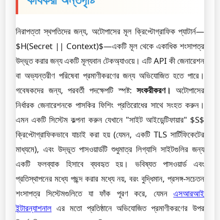
নিরাপত্তা স্থপতিদের জন্য, অটোপাসের মূল ক্রিপ্টোগ্রাফিক প্যাটার্ন—
$H(Secret || Context)$—একটি মূল থেকে একাধিক শংসাপত্র
উদ্ভূত করার জন্য একটি মূল্যবান টেকঅ্যাওয়ে। এটি API কী জেনারেশন
বা অভ্যন্তরীণ পরিষেবা প্রমাণীকরণের জন্য অভিযোজিত হতে পারে।
গবেষকদের জন্য, পরবর্তী পদক্ষেপটি স্পষ্ট:
সংকরীকরণ।
অটোপাসের
নির্ধারক জেনারেশনকে পাসকির ফিশিং প্রতিরোধের সাথে সংহত করুন।
এমন একটি সিস্টেম কল্পনা করুন যেখানে "সাইট আইডেন্টিফায়ার" $S$
ক্রিপ্টোগ্রাফিকভাবে যাচাই করা হয় (যেমন, একটি TLS সার্টিফিকেটের
মাধ্যমে), এবং উদ্ভূত পাসওয়ার্ডটি শুধুমাত্র লিগ্যাসি সাইটগুলির জন্য
একটি ফলব্যাক হিসাবে ব্যবহৃত হয়। ভবিষ্যত পাসওয়ার্ড এবং
প্রতিস্থাপনের মধ্যে পছন্দ করার মধ্যে নয়, বরং বুদ্ধিমান, প্রসঙ্গ-সচেতন
শংসাপত্র সিস্টেমগুলিতে যা ফাঁক পূরণ করে, যেমন
এসআরআই
ইন্টারন্যাশনাল
এর মতো প্রতিষ্ঠানে অভিযোজিত প্রমাণীকরণের উপর