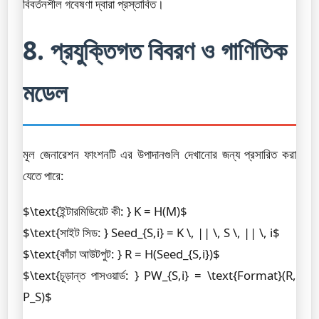
বিবর্তনশীল গবেষণা দ্বারা প্রস্তাবিত।
8. প্রযুক্তিগত বিবরণ ও গাণিতিক
মডেল
মূল জেনারেশন ফাংশনটি এর উপাদানগুলি দেখানোর জন্য প্রসারিত করা
যেতে পারে:
$\text{ইন্টারমিডিয়েট কী: } K = H(M)$
$\text{সাইট সিড: } Seed_{S,i} = K \, || \, S \, || \, i$
$\text{কাঁচা আউটপুট: } R = H(Seed_{S,i})$
$\text{চূড়ান্ত পাসওয়ার্ড: } PW_{S,i} = \text{Format}(R,
P_S)$