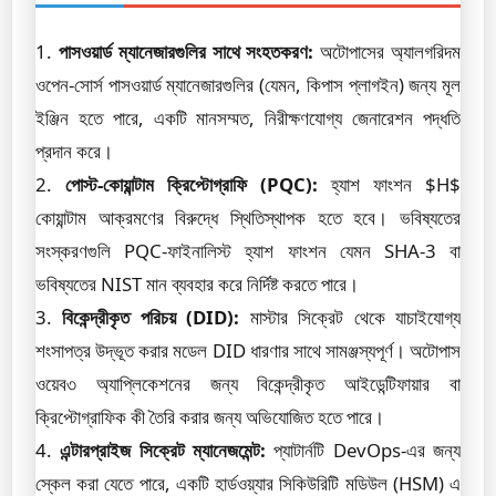
1.
পাসওয়ার্ড ম্যানেজারগুলির সাথে সংহতকরণ:
অটোপাসের অ্যালগরিদম
ওপেন-সোর্স পাসওয়ার্ড ম্যানেজারগুলির (যেমন, কিপাস প্লাগইন) জন্য মূল
ইঞ্জিন হতে পারে, একটি মানসম্মত, নিরীক্ষণযোগ্য জেনারেশন পদ্ধতি
প্রদান করে।
2.
পোস্ট-কোয়ান্টাম ক্রিপ্টোগ্রাফি (PQC):
হ্যাশ ফাংশন $H$
কোয়ান্টাম আক্রমণের বিরুদ্ধে স্থিতিস্থাপক হতে হবে। ভবিষ্যতের
সংস্করণগুলি PQC-ফাইনালিস্ট হ্যাশ ফাংশন যেমন SHA-3 বা
ভবিষ্যতের NIST মান ব্যবহার করে নির্দিষ্ট করতে পারে।
3.
বিকেন্দ্রীকৃত পরিচয় (DID):
মাস্টার সিক্রেট থেকে যাচাইযোগ্য
শংসাপত্র উদ্ভূত করার মডেল DID ধারণার সাথে সামঞ্জস্যপূর্ণ। অটোপাস
ওয়েব৩ অ্যাপ্লিকেশনের জন্য বিকেন্দ্রীকৃত আইডেন্টিফায়ার বা
ক্রিপ্টোগ্রাফিক কী তৈরি করার জন্য অভিযোজিত হতে পারে।
4.
এন্টারপ্রাইজ সিক্রেট ম্যানেজমেন্ট:
প্যাটার্নটি DevOps-এর জন্য
স্কেল করা যেতে পারে, একটি হার্ডওয়্যার সিকিউরিটি মডিউল (HSM) এ