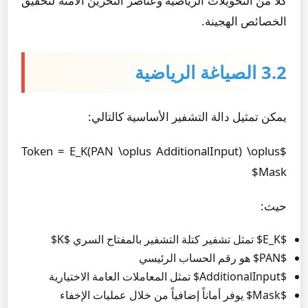
كلاً من التحويلات الرياضية وعناصر التخزين الآمنة لتحقيق
الخصائص الهجينة.
3.2 الصياغة الرياضية
يمكن تمثيل دالة التشفير الأساسية كالتالي:
$Token = E_K(PAN \oplus AdditionalInput) \oplus
Mask$
حيث:
$E_K$ تمثل تشفير كتلة التشفير بالمفتاح السري $K$
$PAN$ هو رقم الحساب الرئيسي
$AdditionalInput$ تمثل المعاملات العامة الاختيارية
$Mask$ يوفر أماناً إضافياً من خلال عمليات الإخفاء