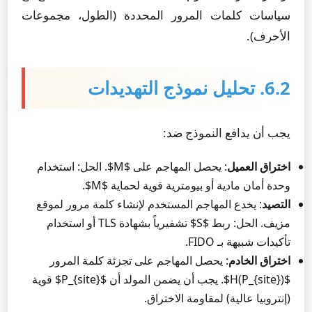
سياسات كلمات المرور المحددة (الطول، مجموعات
الأحرف).
6.2. تحليل نموذج التهديدات
يجب أن يدافع النموذج ضد:
اختراق العميل
: يحصل المهاجم على $M$. الحل: استخدام
وحدة أمان مادية أو بيومترية قوية لحماية $M$.
التصيد
: يخدع المهاجم المستخدم لإنشاء كلمة مرور لموقع
مزيف. الحل: ربط $S$ تشفيرياً بشهادة TLS أو استخدام
تأكيدات شبيهة بـ FIDO.
اختراق الخادم
: يحصل المهاجم على تجزئة كلمة المرور
$H(P_{site})$. يجب أن يضمن المولد أن $P_{site}$ قوية
(إنتروبيا عالية) لمقاومة الاختراق.