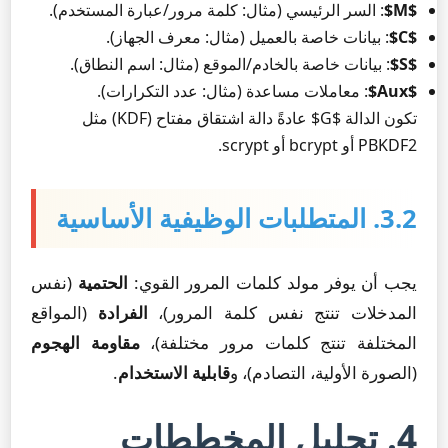
$M$
: السر الرئيسي (مثال: كلمة مرور/عبارة المستخدم).
$C$
: بيانات خاصة بالعميل (مثال: معرف الجهاز).
$S$
: بيانات خاصة بالخادم/الموقع (مثال: اسم النطاق).
$Aux$
: معاملات مساعدة (مثال: عدد التكرارات).
تكون الدالة $G$ عادةً دالة اشتقاق مفتاح (KDF) مثل
PBKDF2 أو bcrypt أو scrypt.
3.2. المتطلبات الوظيفية الأساسية
يجب أن يوفر مولد كلمات المرور القوي:
الحتمية
(نفس
المدخلات تنتج نفس كلمة المرور)،
الفرادة
(المواقع
المختلفة تنتج كلمات مرور مختلفة)،
مقاومة الهجوم
(الصورة الأولية، التصادم)، و
قابلية الاستخدام
.
4. تحليل المخططات