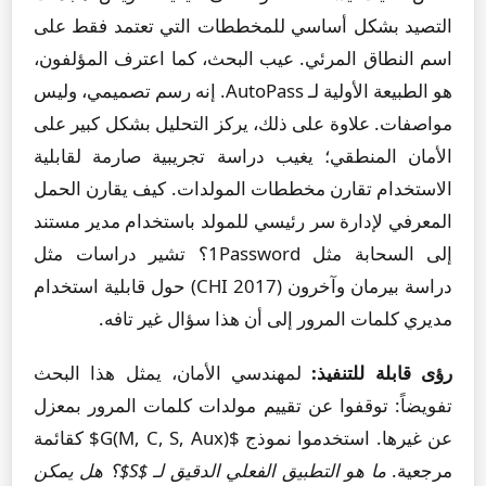
التصيد بشكل أساسي للمخططات التي تعتمد فقط على
اسم النطاق المرئي. عيب البحث، كما اعترف المؤلفون،
هو الطبيعة الأولية لـ AutoPass. إنه رسم تصميمي، وليس
مواصفات. علاوة على ذلك، يركز التحليل بشكل كبير على
الأمان المنطقي؛ يغيب دراسة تجريبية صارمة لقابلية
الاستخدام تقارن مخططات المولدات. كيف يقارن الحمل
المعرفي لإدارة سر رئيسي للمولد باستخدام مدير مستند
إلى السحابة مثل 1Password؟ تشير دراسات مثل
دراسة بيرمان وآخرون (CHI 2017) حول قابلية استخدام
مديري كلمات المرور إلى أن هذا سؤال غير تافه.
رؤى قابلة للتنفيذ:
لمهندسي الأمان، يمثل هذا البحث
تفويضاً: توقفوا عن تقييم مولدات كلمات المرور بمعزل
عن غيرها. استخدموا نموذج $G(M, C, S, Aux)$ كقائمة
مرجعية.
ما هو التطبيق الفعلي الدقيق لـ $S$؟ هل يمكن