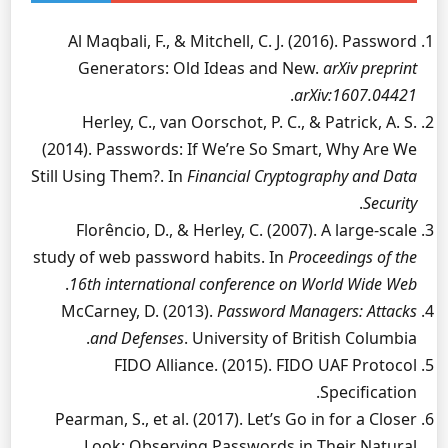
Al Maqbali, F., & Mitchell, C. J. (2016). Password
Generators: Old Ideas and New.
arXiv preprint
.
arXiv:1607.04421
Herley, C., van Oorschot, P. C., & Patrick, A. S.
(2014). Passwords: If We’re So Smart, Why Are We
Still Using Them?. In
Financial Cryptography and Data
.
Security
Florêncio, D., & Herley, C. (2007). A large-scale
study of web password habits. In
Proceedings of the
.
16th international conference on World Wide Web
McCarney, D. (2013).
Password Managers: Attacks
and Defenses
. University of British Columbia.
FIDO Alliance. (2015). FIDO UAF Protocol
Specification.
Pearman, S., et al. (2017). Let’s Go in for a Closer
Look: Observing Passwords in Their Natural