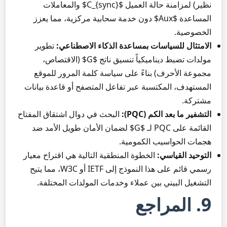
نظير) لمزامنة حالة العميل $C_{sync}$ والمعاملات
المساعدة $Aux$ دون خدمة سحابية مركزية، مما يعزز
الخصوصية.
الامتثال للسياسات بمساعدة الذكاء الاصطناعي:
تطوير
مولدات تضبط ديناميكياً تنسيق ناتج $G$ (الاقتصاص،
مجموعة الأحرف) بناءً على سياسة كلمة المرور للموقع
المستهدف، المكتسبة عبر تفاعل المتصفح أو قاعدة بيانات
مشتركة.
التشفير ما بعد الكم (PQC):
البحث في دوال اشتقاق المفتاح
القائمة على PQC لـ $G$ لضمان الأمان طويل الأمد ضد
هجمات الحواسيب الكمومية.
التوحيد القياسي:
الخطوة المنطقية التالية هي اقتراح معيار
رسمي قائم على هذا النموذج إلى IETF أو W3C، مما يتيح
التشغيل البيني بين عملاء وخدمات المولدات المختلفة.
9. المراجع