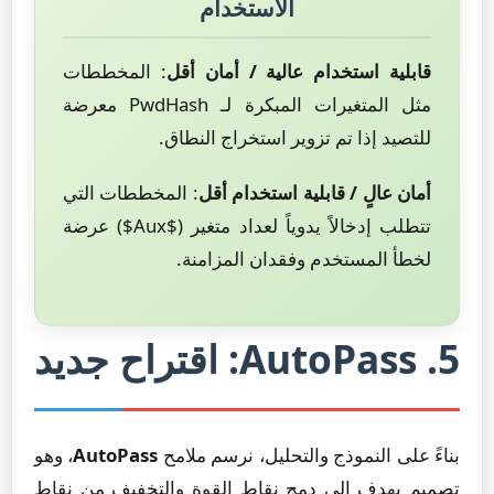
الاستخدام
قابلية استخدام عالية / أمان أقل
: المخططات
مثل المتغيرات المبكرة لـ PwdHash معرضة
للتصيد إذا تم تزوير استخراج النطاق.
أمان عالٍ / قابلية استخدام أقل
: المخططات التي
تتطلب إدخالاً يدوياً لعداد متغير ($Aux$) عرضة
لخطأ المستخدم وفقدان المزامنة.
5. AutoPass: اقتراح جديد
بناءً على النموذج والتحليل، نرسم ملامح
AutoPass
، وهو
تصميم يهدف إلى دمج نقاط القوة والتخفيف من نقاط