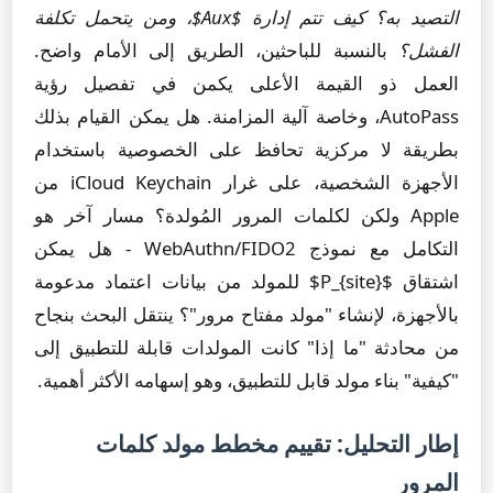
التصيد به؟
كيف تتم إدارة $Aux$، ومن يتحمل تكلفة
الفشل؟
بالنسبة للباحثين، الطريق إلى الأمام واضح.
العمل ذو القيمة الأعلى يكمن في تفصيل رؤية
AutoPass، وخاصة آلية المزامنة. هل يمكن القيام بذلك
بطريقة لا مركزية تحافظ على الخصوصية باستخدام
الأجهزة الشخصية، على غرار iCloud Keychain من
Apple ولكن لكلمات المرور المُولدة؟ مسار آخر هو
التكامل مع نموذج WebAuthn/FIDO2 - هل يمكن
اشتقاق $P_{site}$ للمولد من بيانات اعتماد مدعومة
بالأجهزة، لإنشاء "مولد مفتاح مرور"؟ ينتقل البحث بنجاح
من محادثة "ما إذا" كانت المولدات قابلة للتطبيق إلى
"كيفية" بناء مولد قابل للتطبيق، وهو إسهامه الأكثر أهمية.
إطار التحليل: تقييم مخطط مولد كلمات
المرور