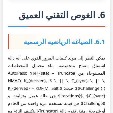
6. الغوص التقني العميق
6.1. الصياغة الرياضية الرسمية
يمكن النظر إلى مولد كلمات المرور القوي على أنه دالة
اشتقاق مفتاح متخصصة. بناء محتمل للمخططات
المستوحاة من AutoPass: $$P_{site} = Truncate(
HMAC( K_{derived}, S \, || \, C_{sync} \, || \,
Challenge ) )$$ حيث: $K_{derived} = KDF(M, Salt,
iterations)$, $C_{sync}$ هي حالة عميل متزامنة، و
$Challenge$ هي قيمة تستخدم مرة واحدة من الخادم
أو شريحة زمنية. تقوم دالة $Truncate$ بتكييف الناتج مع