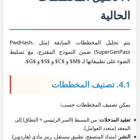
الحالية
يتم تحليل المخططات السابقة (مثل PwdHash،
SuperGenPass) ضمن النموذج المقترح، مع تسليط
الضوء على تطبيقاتها لـ $M$ و $C$ و $S$ و $G$.
4.1. تصنيف المخططات
يمكن تصنيف المخططات حسب:
تعقيد المدخلات
: من البسيط (السر الرئيسي + النطاق) إلى
المعقد (متعدد العوامل).
النشر
: امتداد المتصفح، تطبيق مستقل، رمز مادي (هاردوير).