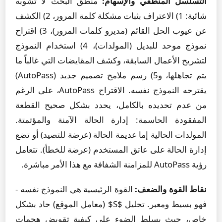
التسلسل المنطقي والإسهام:
منطق البحث لا تشوبه
شائبة: 1) الاعتراف بثبات مشكلة كلمة المرور، 2) الكشف
عن عيوب الحل القائم (مديرو كلمات المرور)، 3) اقتراح
نموذج موحد للبديل (المولدات)، 4) استخدام النموذج
لتشريح الأعمال السابقة، وكشف المقايضات التي غالباً ما
يتم تجاهلها، و5) رسم ملامح تصميم جديد (AutoPass)
يقترحه النموذج نفسه. الاقتراح AutoPass، على الرغم
من عدم تحديده بالكامل، يحدد بشكل صحيح القطعة
المفقودة الحاسمة: إدارة الحالة الآمنة والمؤتمتة.
المولدات الحالية إما عديمة الحالة (عرضة للتصيد) أو تضع
إدارة الحالة على عاتق المستخدم (عرضة للخطأ). تتعامل
رؤية AutoPass للمزامنة الشفافة مع هذا الأمر مباشرة.
نقاط القوة والضعف:
القوة الرئيسية هي النموذج نفسه -
فهو بسيط ومعبر. تحليل $S$ (معامل الموقع) حاد بشكل
خاص، حيث يسلط الضوء على كيفية تقويض هجمات