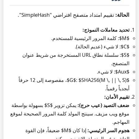
الحالة:
تقييم امتداد متصفح افتراضي "SimpleHash".
تحديد معاملات النموذج:
$M$: كلمة المرور الرئيسية للمستخدم.
$C$: لا شيء (عديم الحالة).
$S$: سلسلة نطاق URL المستخرجة من شريط عنوان
المتصفح.
$Aux$: لا شيء.
$G$: $SHA256(M \, || \, S)$، مقصوصة إلى 12 حرفاً
أبجدياً رقمياً.
تقييم الأمان:
ضعف التصيد (عيب حرج):
يمكن تزوير $S$ بسهولة بواسطة
موقع ويب مزيف. سينتج المولد كلمة المرور الصحيحة لموقع
المهاجم.
هجوم السر الرئيسي:
إذا كان $M$ ضعيفاً، فإن القوة
الغاشمة غير المتصلة بالإنترنت ممكنة.