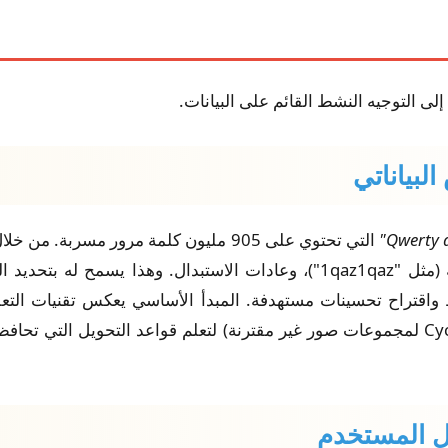
لهياكل كلمات المرور الشائعة، والأنماط الضعيفة (مثل "1qaz1qaz")، وعادات ا
 واقتراح تحسينات مستهدفة. المبدأ الأساسي يعكس تقنيات التع
بيانات من العالم الحقيقي (مثل استخدام CycleGAN لمجموعات صور غير مقترنة) لتعلم قواع