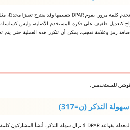
تراح كتعديل طفيف على فكرة المستخدم الأصلية، وليس كسلسلة غر
1qa"، قد يقترح DPAR "1q@z1qaz!"، بإضافة رمز وعلامة تعجب. يمكن أن تتكرر هذه الع