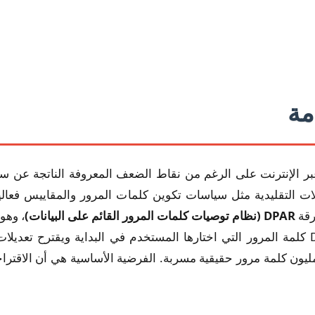
عبر الإنترنت على الرغم من نقاط الضعف المعروفة الناتجة عن س
دخلات التقليدية مثل سياسات تكوين كلمات المرور والمقاييس فع
رقة
DPAR (نظام توصيات كلمات المرور القائم على البيانات)
، وهو
عشوائية أو تقديم ملاحظات غامضة، يحلل DPAR كلمة المرور التي اختارها المستخدم في البد
مستفادة من مجموعة بيانات ضخمة تضم 905 مليون كلمة مرور حقيقية مسربة. الفرضية الأساسي