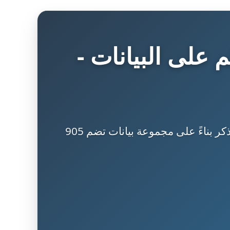
م على البيانات -
تحليل لنظام DPAR الذي يحسّن كلمات مرور المستخدمين باقتراح تعديلات محددة وسهلة التذكر بناءً على مجموعة بيانات تضم 905