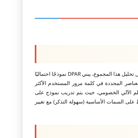
التي تحتوي على 905 مليون كلمة مرور مسربة. من خلال تحليل هذا المجموع، يبني DPAR نموذجًا احتماليًا
لاستبدال. وهذا يسمح له بتحديد العناصر المحددة في كلمة مرور المستخدم الأكثر
لم الآلي الخصومي، حيث يتم تدريب نموذج على
د التحويل التي تحافظ على السمات الأساسية (سهولة التذكر) مع تغيير